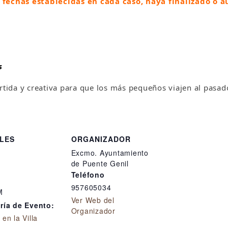
 fechas establecidas en cada caso, haya finalizado o a
s
tida y creativa para que los más pequeños viajen al pasado
LES
ORGANIZADOR
Excmo. Ayuntamiento
de Puente Genil
Teléfono
957605034
M
Ver Web del
ría de Evento:
Organizador
en la Villa