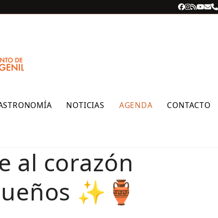
Facebook
Instagra
RSS
YouT
Cor
T
ele
ASTRONOMÍA
NOTICIAS
AGENDA
CONTACTO
e al corazón
equeños ✨🏺