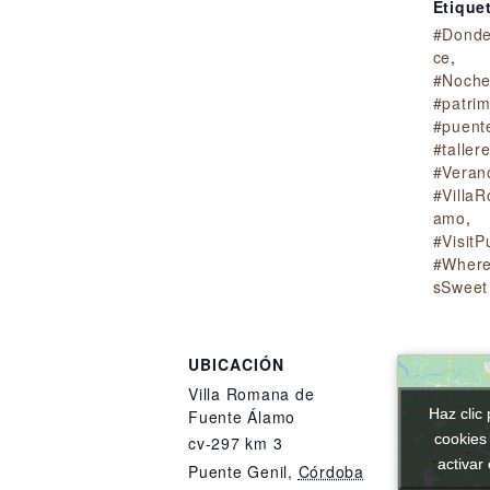
Etique
#Donde
ce
,
#Noche
#patri
#puent
#tallere
#Veran
#Villa
amo
,
#VisitP
#Wher
sSweet
UBICACIÓN
Villa Romana de
Haz clic 
Haz clic 
Fuente Álamo
cookies
cookies
cv-297 km 3
activar
activar
Puente Genil
,
Córdoba