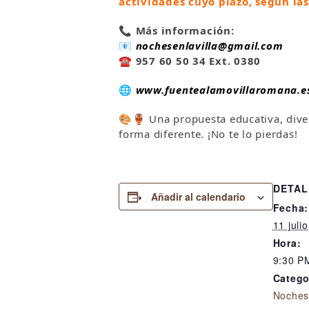
actividades cuyo plazo, según las
📞
Más información:
📧
nochesenlavilla@gmail.com
☎️
957 60 50 34 Ext. 0380
🌐
www.fuentealamovillaromana.e
🎨🏺 Una propuesta educativa, diver
forma diferente. ¡No te lo pierdas!
DETAL
Añadir al calendario
Fecha:
11 julio
Hora:
9:30 P
Catego
Noches 