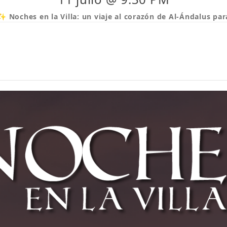
✨ Noches en la Villa: un viaje al corazón de Al-Ándalus p