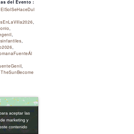
tas del Evento :
ElSolSeHaceDul
sEnLaVilla2026
,
monio
,
egenil
,
sinfantiles
,
o2026
,
RomanaFuenteÁl
uenteGenil
,
eTheSunBecome
para aceptar las
para aceptar las
 de marketing y
 de marketing y
 este contenido
 este contenido