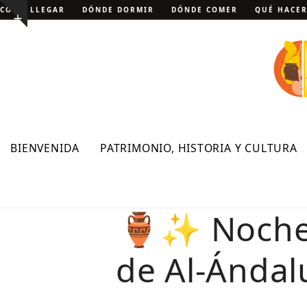
Skip
CÓMO LLEGAR
DÓNDE DORMIR
DÓNDE COMER
QUÉ HACE
Show
to
notice
content
BIENVENIDA
PATRIMONIO, HISTORIA Y CULTURA
🏺✨ Noches 
de Al-Ánda