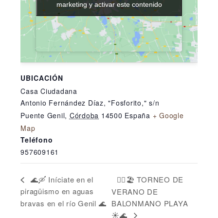
marketing y activar este contenido
marketing y activar este contenido
UBICACIÓN
Casa Ciudadana
Antonio Fernández Díaz, "Fosforito," s/n
Puente Genil
,
Córdoba
14500
España
+ Google
Map
Teléfono
957609161
🤾‍♂️🏖️ TORNEO DE
🌊🛶 Iníciate en el
piragüismo en aguas
VERANO DE
bravas en el río Genil 🌊
BALONMANO PLAYA
☀️🌊