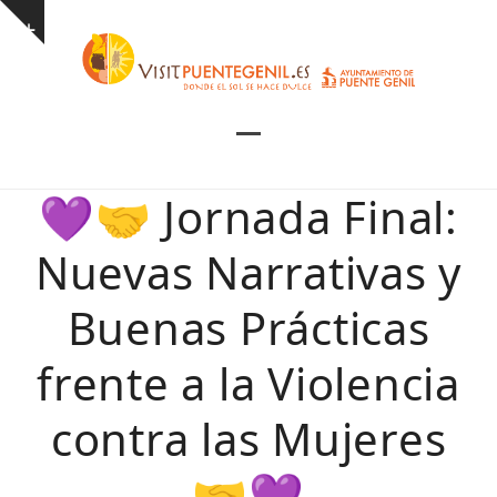
Skip
Show
to
notice
content
Open
Close
mobile
mobile
💜🤝 Jornada Final:
menu
menu
Nuevas Narrativas y
Buenas Prácticas
frente a la Violencia
contra las Mujeres
🤝💜