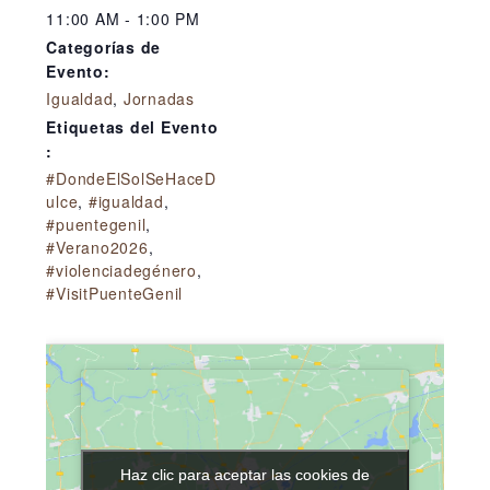
11:00 AM - 1:00 PM
Categorías de
Evento:
Igualdad
,
Jornadas
Etiquetas del Evento
:
#DondeElSolSeHaceD
ulce
,
#igualdad
,
#puentegenil
,
#Verano2026
,
#violenciadegénero
,
#VisitPuenteGenil
Haz clic para aceptar las cookies de
Haz clic para aceptar las cookies de