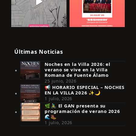
Últimas Noticias
Noches en la Villa 2026: el
verano se vive en la Villa
Romana de Fuente Álamo
25 junio, 2026
📢 HORARIO ESPECIAL – NOCHES
EN LA VILLA 2026 ✨🌙
Síguenos en Instagram
1 julio, 2026
🌿🚴‍♂️ El GAN presenta su
programación de verano 2026
🌊🥾
1 julio, 2026