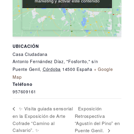
marketing y activar este contenido
marketing y activar este contenido
UBICACIÓN
Casa Ciudadana
Antonio Fernández Díaz, "Fosforito," s/n
Puente Genil
,
Córdoba
14500
España
+ Google
Map
Teléfono
957609161
Exposición
✨ Visita guiada sensorial
en la Exposición de Arte
Retrospectiva
Cofrade “Camino al
“Agustín del Pino” en
Calvario”. ✨
Puente Genil.