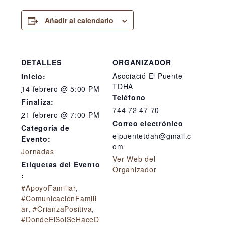
Añadir al calendario
DETALLES
ORGANIZADOR
Asociació El Puente
Inicio:
TDHA
14 febrero @ 5:00 PM
Teléfono
Finaliza:
744 72 47 70
21 febrero @ 7:00 PM
Correo electrónico
Categoría de
elpuentetdah@gmail.c
Evento:
om
Jornadas
Ver Web del
Etiquetas del Evento
Organizador
:
#ApoyoFamiliar
,
#ComunicaciónFamili
ar
,
#CrianzaPositiva
,
#DondeElSolSeHaceD