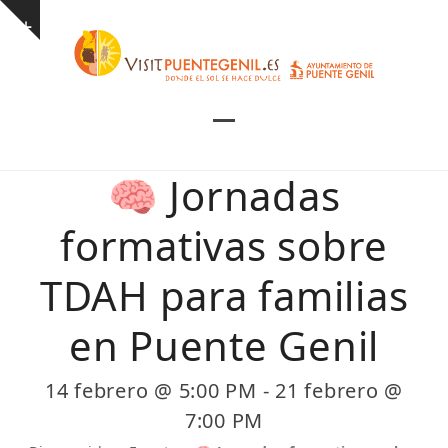
Skip
Show
to
notice
content
Open
Close
mobile
mobile
🧠 Jornadas
menu
menu
formativas sobre
TDAH para familias
en Puente Genil
14 febrero @ 5:00 PM
-
21 febrero @
7:00 PM