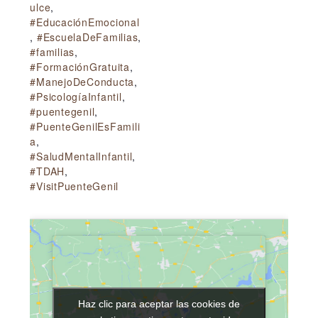
ulce
,
#EducaciónEmocional
,
#EscuelaDeFamilias
,
#familias
,
#FormaciónGratuita
,
#ManejoDeConducta
,
#PsicologíaInfantil
,
#puentegenil
,
#PuenteGenilEsFamili
a
,
#SaludMentalInfantil
,
#TDAH
,
#VisitPuenteGenil
Haz clic para aceptar las cookies de
Haz clic para aceptar las cookies de