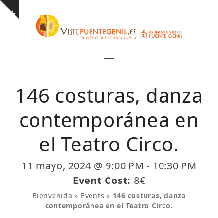
Skip
Show
to
notice
content
Open
Close
mobile
mobile
146 costuras, danza
menu
menu
contemporánea en
el Teatro Circo.
11 mayo, 2024 @ 9:00 PM
-
10:30 PM
Event Cost:
8€
Bienvenida
»
Events
»
146 costuras, danza
contemporánea en el Teatro Circo.