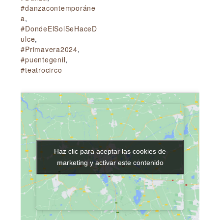
#danzacontemporáne
a
,
#DondeElSolSeHaceD
ulce
,
#Primavera2024
,
#puentegenil
,
#teatrocirco
Haz clic para aceptar las cookies de
Haz clic para aceptar las cookies de
marketing y activar este contenido
marketing y activar este contenido