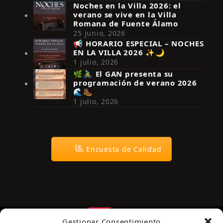
Noches en la Villa 2026: el
verano se vive en la Villa
Romana de Fuente Álamo
25 junio, 2026
📢 HORARIO ESPECIAL – NOCHES
EN LA VILLA 2026 ✨🌙
Síguenos en Instagram
1 julio, 2026
🌿🚴‍♂️ El GAN presenta su
programación de verano 2026
🌊🥾
1 julio, 2026
Encuesta de Calidad
Gestionar Consentimiento