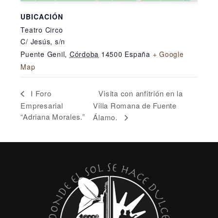
UBICACIÓN
Teatro Circo
C/ Jesús, s/n
Puente Genil
,
Córdoba
14500
España
+ Google
Map
Visita con anfitrión en la
I Foro
Empresarial
Villa Romana de Fuente
“Adriana Morales.”
Álamo.