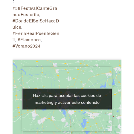
:
#58FestivalCanteGra
ndeFosforito
,
#DondeElSolSeHaceD
ulce
,
#FeriaRealPuenteGen
il
,
#Flamenco
,
#Verano2024
Haz clic para aceptar las cookies de
Haz clic para aceptar las cookies de
marketing y activar este contenido
marketing y activar este contenido