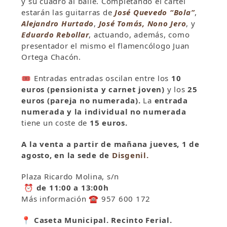
y su cuadro al baile. Completando el cartel
estarán las guitarras de
José Quevedo “Bola”
,
Alejandro Hurtado
,
José Tomás,
Nono Jero
, y
Eduardo Rebollar
, actuando, además, como
presentador el mismo el flamencólogo Juan
Ortega Chacón.
🎟
Entradas entradas oscilan entre los
10
euros (pensionista y carnet joven)
y los
25
euros (pareja no numerada).
La
entrada
numerada y la individual no numerada
tiene un coste de
15 euros.
A la venta a partir de mañana jueves, 1 de
agosto, en la sede de
Disgenil.
Plaza Ricardo Molina, s/n
⏰
de 11:00 a 13:00h
Más información
☎️
957 600 172
📍
Caseta Municipal. Recinto Ferial.