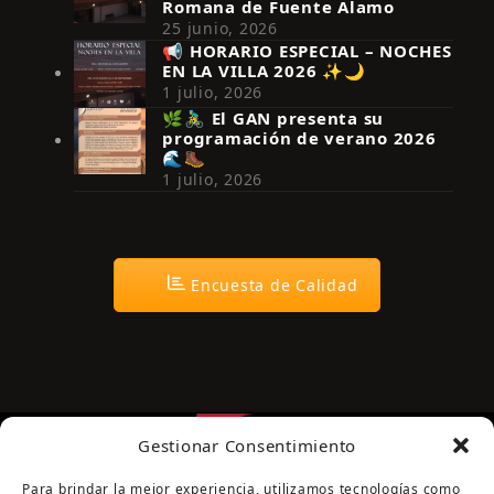
Romana de Fuente Álamo
25 junio, 2026
📢 HORARIO ESPECIAL – NOCHES
EN LA VILLA 2026 ✨🌙
Síguenos en Instagram
1 julio, 2026
🌿🚴‍♂️ El GAN presenta su
programación de verano 2026
🌊🥾
1 julio, 2026
Encuesta de Calidad
Gestionar Consentimiento
Para brindar la mejor experiencia, utilizamos tecnologías como