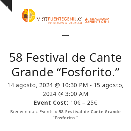
Skip
Show
to
notice
content
Open
Close
mobile
mobile
58 Festival de Cante
menu
menu
Grande “Fosforito.”
14 agosto, 2024 @ 10:30 PM
-
15 agosto,
2024 @ 3:00 AM
Event Cost:
10€ – 25€
Bienvenida
»
Events
»
58 Festival de Cante Grande
“Fosforito.”