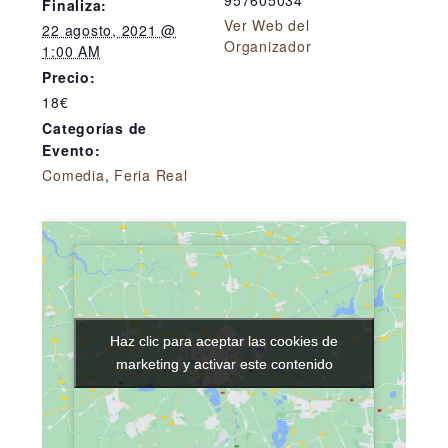
957605034
Finaliza:
Ver Web del
22 agosto, 2021 @
Organizador
1:00 AM
Precio:
18€
Categorías de
Evento:
Comedia
,
Feria Real
Haz clic para aceptar las cookies de
Haz clic para aceptar las cookies de
marketing y activar este contenido
marketing y activar este contenido