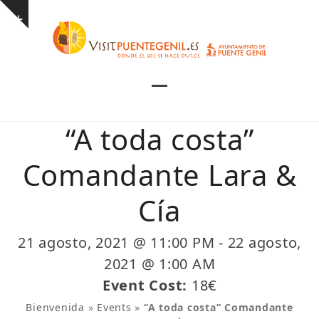
Skip
Show
to
notice
content
Open
Close
mobile
mobile
“A toda costa”
menu
menu
Comandante Lara &
Cía
21 agosto, 2021 @ 11:00 PM
-
22 agosto,
2021 @ 1:00 AM
Event Cost:
18€
Bienvenida
»
Events
»
“A toda costa” Comandante