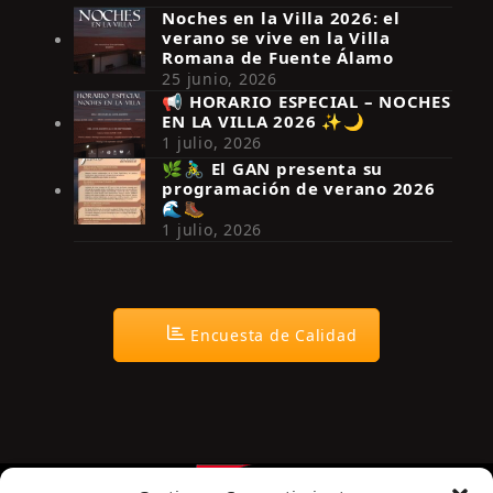
Noches en la Villa 2026: el
verano se vive en la Villa
Romana de Fuente Álamo
25 junio, 2026
📢 HORARIO ESPECIAL – NOCHES
EN LA VILLA 2026 ✨🌙
Síguenos en Instagram
1 julio, 2026
🌿🚴‍♂️ El GAN presenta su
programación de verano 2026
🌊🥾
1 julio, 2026
Encuesta de Calidad