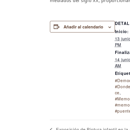
mediados del siglo XX, proporcionar
DETAL
Añadir al calendario
Inicio:
13 juni
PM
Finaliz
14 juni
AM
Etique
#Democ
#Donde
ce
,
#Memor
#memor
#puent
Exposición de Pintura infantil en la