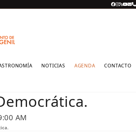
Facebook
Instagra
RSS
YouT
Cor
T
ele
ASTRONOMÍA
NOTICIAS
AGENDA
CONTACTO
 Democrática.
 9:00 AM
ica.