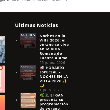
Últimas Noticias
Noches en la
Villa 2026: el
verano se vive
en la Villa
Romana de
Fuente Álamo
25 junio, 2026
📢 HORARIO
ESPECIAL –
NOCHES EN LA
VILLA 2026 ✨
🌙
1 julio, 2026
🌿🚴‍♂️ El GAN
presenta su
programación
de verano