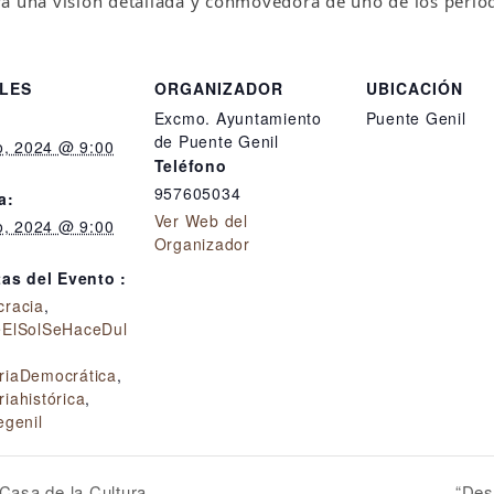
á una visión detallada y conmovedora de uno de los período
LES
ORGANIZADOR
UBICACIÓN
Excmo. Ayuntamiento
Puente Genil
de Puente Genil
o, 2024 @ 9:00
Teléfono
957605034
a:
Ver Web del
o, 2024 @ 9:00
Organizador
tas del Evento :
racia
,
ElSolSeHaceDul
iaDemocrática
,
iahistórica
,
egenil
 Casa de la Cultura.
“Desg