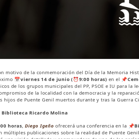
con motivo de la conmemoración del Día de la Memoria Hist
próximo
📅
viernes 14 de junio (
⏰
9:00 horas)
en el
📌
Ceme
ticos de los grupos municipales del PP, PSOE e IU para la l
compromiso de la localidad con la democracia y la reparación
 hijos de Puente Genil muertos durante y tras la Guerra Ci
 Biblioteca Ricardo Molina
:00 horas
,
Diego Igeño
ofrecerá una conferencia en la
📌
B
ltiples publicaciones sobre la realidad de Puente Genil d