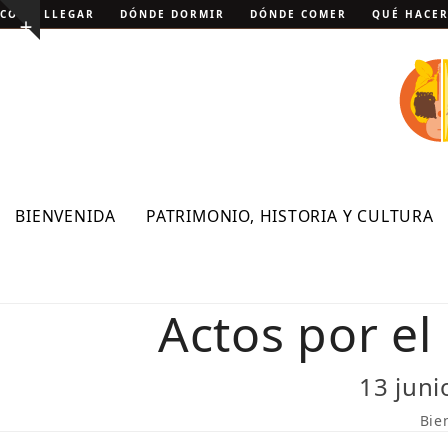
Skip
CÓMO LLEGAR
DÓNDE DORMIR
DÓNDE COMER
QUÉ HACE
Show
to
notice
content
BIENVENIDA
PATRIMONIO, HISTORIA Y CULTURA
Actos por el
13 juni
Bie