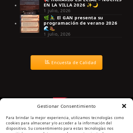
EN LA VILLA 2026 ✨🌙
Síguenos en Instagram
1 julio, 2026
🌿🚴‍♂️ El GAN presenta su
programación de verano 2026
🌊🥾
1 julio, 2026
Encuesta de Calidad
Gestionar Consentimiento
Para brindar la mejor experiencia, utilizamos tecnologías como
cookies para almacenar y/o acceder a la información del
dispositivo. Su consentimiento para estas tecnologías nos