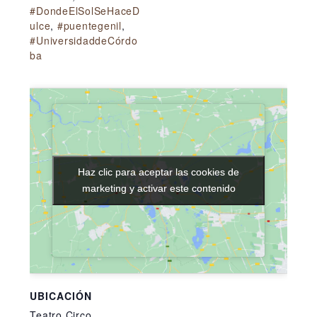
#DondeElSolSeHaceD
ulce
,
#puentegenil
,
#UniversidaddeCórdo
ba
Haz clic para aceptar las cookies de
Haz clic para aceptar las cookies de
marketing y activar este contenido
marketing y activar este contenido
UBICACIÓN
Teatro Circo