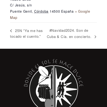
C/ Jesús, s/n
Puente Genil
,
Córdoba
14500
España
+ Google
Map
#Navidad2024. Son de
25N “Ya me has
tocado el cuento.”
Cuba & Cía. en concierto.