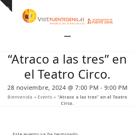
Skip
Show
to
notice
content
Open
Close
mobile
mobile
“Atraco a las tres” en
menu
menu
el Teatro Circo.
28 noviembre, 2024 @ 7:00 PM
-
9:00 PM
Bienvenida
»
Events
»
“Atraco a las tres” en el Teatro
Circo.
Este evento ya ha terminado.