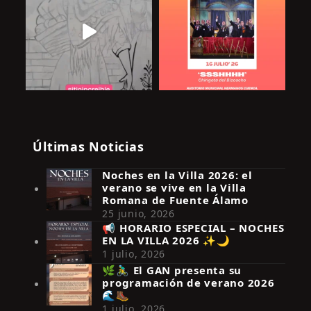
Últimas Noticias
Noches en la Villa 2026: el
verano se vive en la Villa
Romana de Fuente Álamo
25 junio, 2026
📢 HORARIO ESPECIAL – NOCHES
EN LA VILLA 2026 ✨🌙
Síguenos en Instagram
1 julio, 2026
🌿🚴‍♂️ El GAN presenta su
programación de verano 2026
🌊🥾
1 julio, 2026