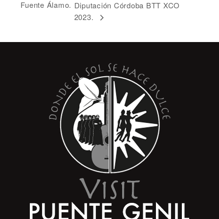
Fuente Álamo.
Diputación Córdoba BTT XCO
2023.