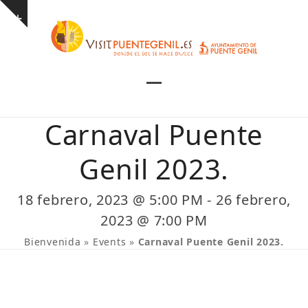
Skip
Show
to
notice
content
Open
Close
mobile
mobile
Carnaval Puente
menu
menu
Genil 2023.
18 febrero, 2023 @ 5:00 PM
-
26 febrero,
2023 @ 7:00 PM
Bienvenida
»
Events
»
Carnaval Puente Genil 2023.