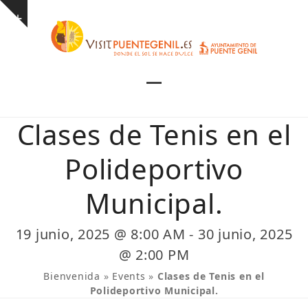
Skip
Show
to
notice
content
Open
Close
mobile
mobile
Clases de Tenis en el
menu
menu
Polideportivo
Municipal.
19 junio, 2025 @ 8:00 AM
-
30 junio, 2025
@ 2:00 PM
Bienvenida
»
Events
»
Clases de Tenis en el
Polideportivo Municipal.