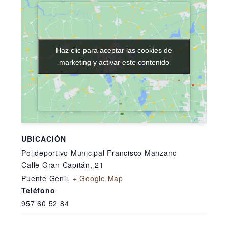
Haz clic para aceptar las cookies de
Haz clic para aceptar las cookies de
marketing y activar este contenido
marketing y activar este contenido
UBICACIÓN
Polideportivo Municipal Francisco Manzano
Calle Gran Capitán, 21
Puente Genil
,
+ Google Map
Teléfono
957 60 52 84