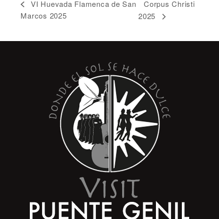
Corpus Christi
VI Huevada Flamenca de San
Marcos 2025
2025