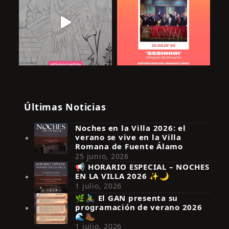
Últimas Noticias
Noches en la Villa 2026: el
verano se vive en la Villa
Romana de Fuente Álamo
25 junio, 2026
📢 HORARIO ESPECIAL – NOCHES
EN LA VILLA 2026 ✨🌙
Síguenos en Instagram
1 julio, 2026
🌿🚴‍♂️ El GAN presenta su
programación de verano 2026
🌊🥾
1 julio, 2026