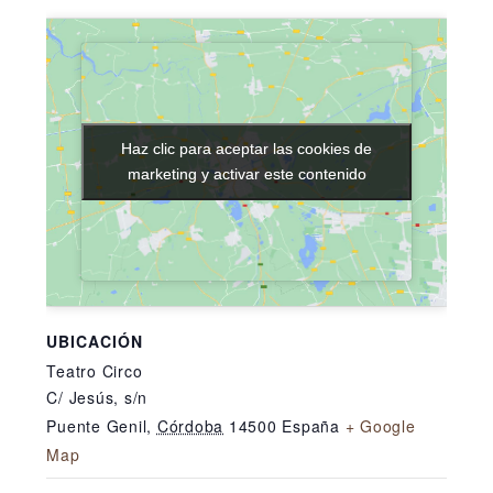
Haz clic para aceptar las cookies de
Haz clic para aceptar las cookies de
marketing y activar este contenido
marketing y activar este contenido
UBICACIÓN
Teatro Circo
C/ Jesús, s/n
Puente Genil
,
Córdoba
14500
España
+ Google
Map