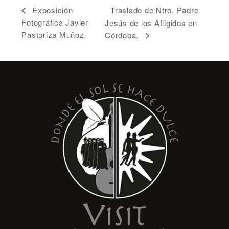
Traslado de Ntro. Padre
Exposición
Fotográfica Javier
Jesús de los Afligidos en
Pastoriza Muñoz
Córdoba.