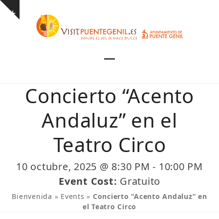
Skip
Show
to
notice
content
Open
Close
mobile
mobile
Concierto “Acento
menu
menu
Andaluz” en el
Teatro Circo
10 octubre, 2025 @ 8:30 PM
-
10:00 PM
Event Cost:
Gratuito
Bienvenida
»
Events
»
Concierto “Acento Andaluz” en
el Teatro Circo