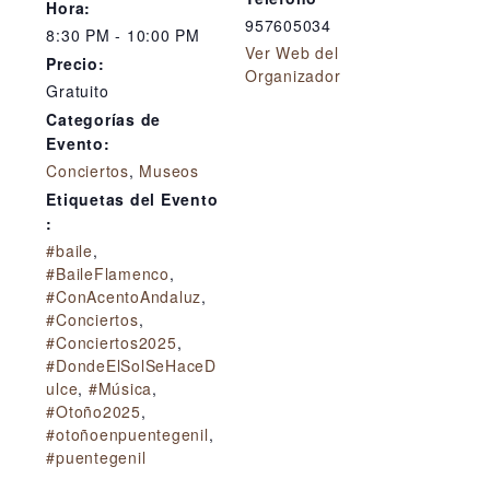
Hora:
957605034
8:30 PM - 10:00 PM
Ver Web del
Precio:
Organizador
Gratuito
Categorías de
Evento:
Conciertos
,
Museos
Etiquetas del Evento
:
#baile
,
#BaileFlamenco
,
#ConAcentoAndaluz
,
#Conciertos
,
#Conciertos2025
,
#DondeElSolSeHaceD
ulce
,
#Música
,
#Otoño2025
,
#otoñoenpuentegenil
,
#puentegenil