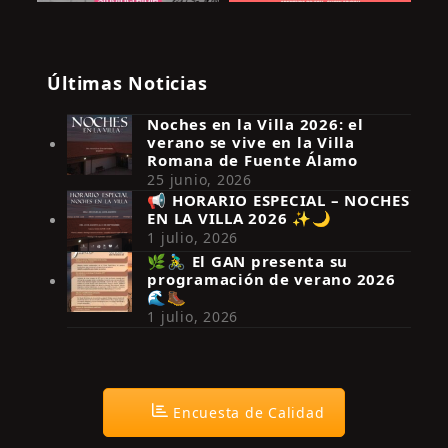
Últimas Noticias
Noches en la Villa 2026: el
verano se vive en la Villa
Romana de Fuente Álamo
25 junio, 2026
📢 HORARIO ESPECIAL – NOCHES
EN LA VILLA 2026 ✨🌙
Síguenos en Instagram
1 julio, 2026
🌿🚴‍♂️ El GAN presenta su
programación de verano 2026
🌊🥾
1 julio, 2026
Encuesta de Calidad