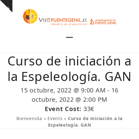
Skip
Show
to
notice
content
Open
Close
mobile
mobile
Curso de iniciación a
menu
menu
la Espeleología. GAN
15 octubre, 2022 @ 9:00 AM
-
16
octubre, 2022 @ 2:00 PM
Event Cost:
33€
Bienvenida
»
Events
»
Curso de iniciación a la
Espeleología. GAN