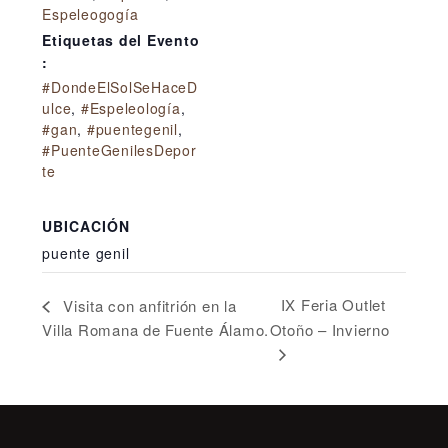
Espeleogogía
Etiquetas del Evento
:
#DondeElSolSeHaceD
ulce
,
#Espeleología
,
#gan
,
#puentegenil
,
#PuenteGenilesDepor
te
UBICACIÓN
puente genil
IX Feria Outlet
Visita con anfitrión en la
Villa Romana de Fuente Álamo.
Otoño – Invierno