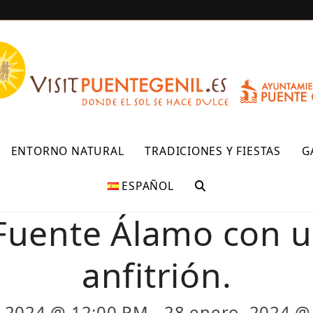
R
ENTORNO NATURAL
TRADICIONES Y FIESTAS
G
ESPAÑOL
Fuente Álamo con u
anfitrión.
, 2024 @ 12:00 PM
-
28 enero, 2024 @