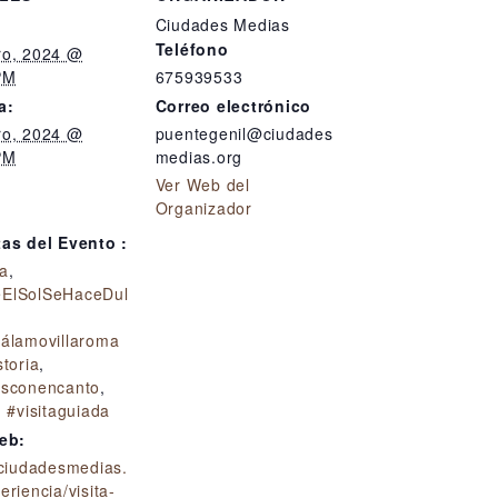
Ciudades Medias
Teléfono
ro, 2024 @
PM
675939533
a:
Correo electrónico
ro, 2024 @
puentegenil@ciudades
PM
medias.org
Ver Web del
:
Organizador
tas del Evento :
a
,
ElSolSeHaceDul
eálamovillaroma
storia
,
esconencanto
,
,
#visitaguiada
web:
/ciudadesmedias.
eriencia/visita-