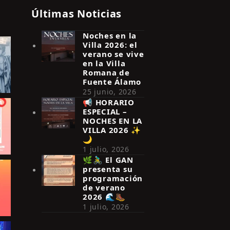
Últimas Noticias
Noches en la
Villa 2026: el
verano se vive
en la Villa
Romana de
Fuente Álamo
25 junio, 2026
📢 HORARIO
ESPECIAL –
NOCHES EN LA
VILLA 2026 ✨
🌙
1 julio, 2026
🌿🚴‍♂️ El GAN
presenta su
programación
de verano
2026 🌊🥾
1 julio, 2026