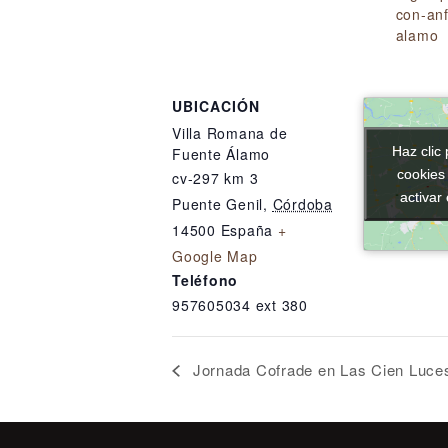
con-anf
alamo
UBICACIÓN
Villa Romana de
Haz clic 
Haz clic 
Fuente Álamo
cookies
cookies
cv-297 km 3
activar
activar
Puente Genil
,
Córdoba
14500
España
+
Google Map
Teléfono
957605034 ext 380
Jornada Cofrade en Las Cien Luce