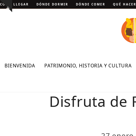
Skip
CÓMO LLEGAR
DÓNDE DORMIR
DÓNDE COMER
QUÉ HACE
Show
to
notice
content
BIENVENIDA
PATRIMONIO, HISTORIA Y CULTURA
Disfruta de 
27 enero