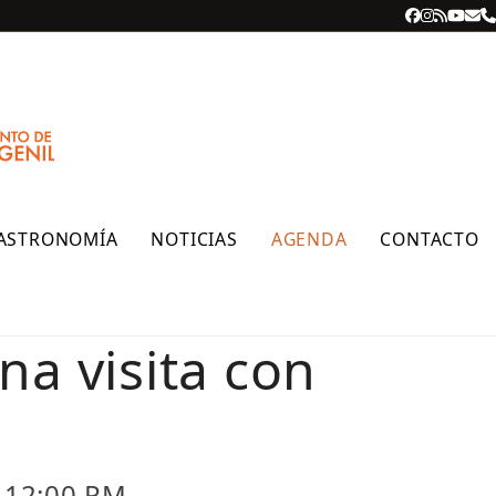
Facebook
Instagra
RSS
YouT
Cor
T
ele
ASTRONOMÍA
NOTICIAS
AGENDA
CONTACTO
na visita con
 12:00 PM