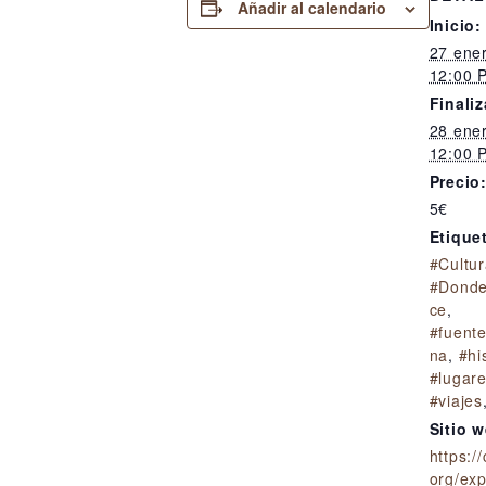
Añadir al calendario
Inicio:
27 ene
12:00 
Finaliz
28 ene
12:00 
Precio
5€
Etique
#Cultur
#Donde
ce
,
#fuent
na
,
#hi
#lugar
#viajes
Sitio 
https:/
org/exp