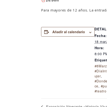
⏰
20:00h
Para mayores de 12 años. La entrada
DETAL
Añadir al calendario
Fecha:
18 mar
Hora:
8:00 P
Etique
#8Marz
#DíaIn
ujer
,
#Donde
ce
,
#pu
#teatro
Exposición Itinerante «Historia Viv