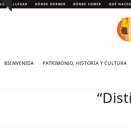
Skip
CÓMO LLEGAR
DÓNDE DORMIR
DÓNDE COMER
QUÉ HACE
Show
to
notice
content
BIENVENIDA
PATRIMONIO, HISTORIA Y CULTURA
“Dist