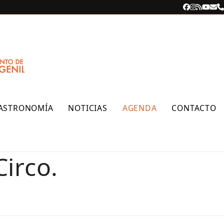
Facebook
Instagra
RSS
YouT
Cor
T
ele
ASTRONOMÍA
NOTICIAS
AGENDA
CONTACTO
Circo.
M