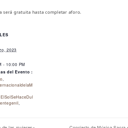
 será gratuita hasta completar aforo.
LES
zo, 2023
M - 10:00 PM
tas del Evento :
o
,
ternacionaldelaM
ElSolSeHaceDul
entegenil
,
a de las mujeres»
Concierto de Música Sacra 