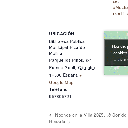
ce
,
#Mucha
ndeTi
,
UBICACIÓN
Biblioteca Pública
Haz clic 
Haz clic 
Municipal Ricardo
Molina
cookies
cookies
activar
activar
Parque los Pinos, s/n
Puente Genil
,
Córdoba
14500
España
+
Google Map
Teléfono
957605721
Noches en la Villa 2025. 🌙 Sonido
Historia ✨