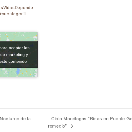
sVidasDepende
#puentegenil
para aceptar las
para aceptar las
 de marketing y
 de marketing y
 este contenido
 este contenido
Ciclo Monólogos “Risas en Puente Gen
 Nocturno de la
remedio”