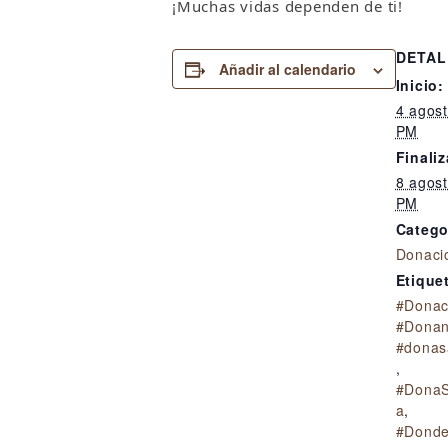
¡Muchas vidas dependen de ti!
DETAL
Añadir al calendario
Inicio:
4 agos
PM
Finaliz
8 agos
PM
Catego
Donaci
Etique
#Donac
#Donan
#donas
,
#DonaS
a
,
#Donde