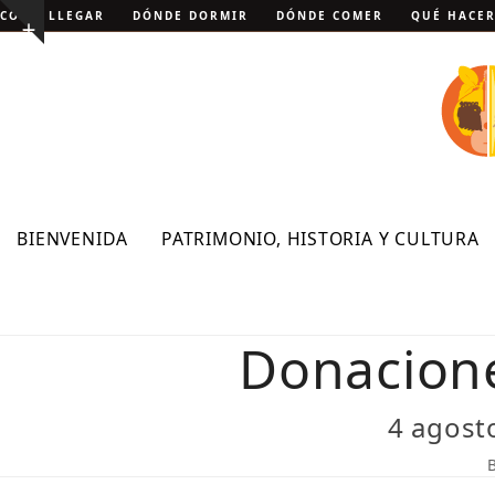
Skip
CÓMO LLEGAR
DÓNDE DORMIR
DÓNDE COMER
QUÉ HACE
Show
to
notice
content
BIENVENIDA
PATRIMONIO, HISTORIA Y CULTURA
Donacione
4 agost