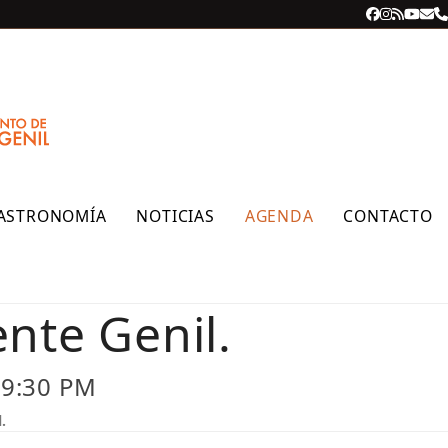
Facebook
Instagra
RSS
YouT
Cor
T
ele
ASTRONOMÍA
NOTICIAS
AGENDA
CONTACTO
nte Genil.
 9:30 PM
.