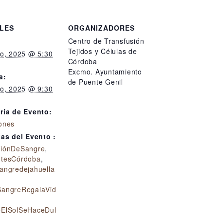
LES
ORGANIZADORES
Centro de Transfusión
Tejidos y Células de
to, 2025 @ 5:30
Córdoba
Excmo. Ayuntamiento
a:
de Puente Genil
to, 2025 @ 9:30
ría de Evento:
ones
tas del Evento :
iónDeSangre
,
tesCórdoba
,
angredejahuella
angreRegalaVid
ElSolSeHaceDul