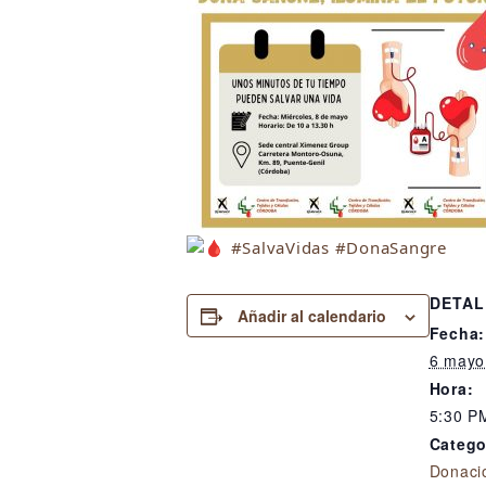
#SalvaVidas
#DonaSangre
DETAL
Añadir al calendario
Fecha:
6 mayo
Hora:
5:30 P
Catego
Donaci