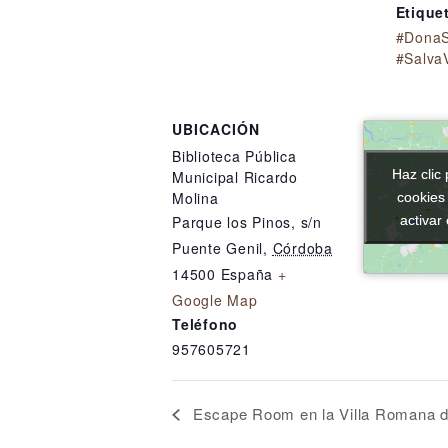
Etique
#DonaS
#Salva
UBICACIÓN
Biblioteca Pública
Haz clic 
Haz clic 
Municipal Ricardo
Molina
cookies
cookies
activar
activar
Parque los Pinos, s/n
Puente Genil
,
Córdoba
14500
España
+
Google Map
Teléfono
957605721
Escape Room en la Villa Romana d