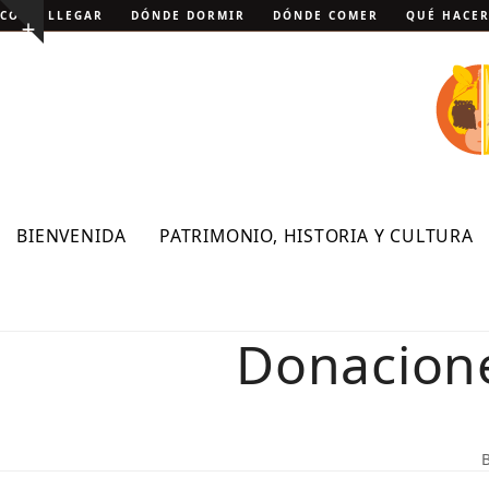
Skip
CÓMO LLEGAR
DÓNDE DORMIR
DÓNDE COMER
QUÉ HACE
Show
to
notice
content
BIENVENIDA
PATRIMONIO, HISTORIA Y CULTURA
Donacione