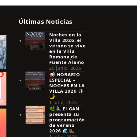
Últimas Noticias
Noches en la
Villa 2026: el
verano se vive
en la Villa
Romana de
Fuente Álamo
25 junio, 2026
📢 HORARIO
ESPECIAL –
NOCHES EN LA
VILLA 2026 ✨
🌙
1 julio, 2026
🌿🚴‍♂️ El GAN
presenta su
programación
de verano
2026 🌊🥾
1 julio, 2026