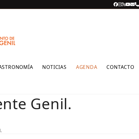
Facebook
Instagra
RSS
YouT
Cor
T
ele
ASTRONOMÍA
NOTICIAS
AGENDA
CONTACTO
nte Genil.
.