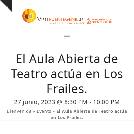
Skip
Show
to
notice
content
Open
Close
mobile
mobile
El Aula Abierta de
menu
menu
Teatro actúa en Los
Frailes.
27 junio, 2023 @ 8:30 PM
-
10:00 PM
Bienvenida
»
Events
»
El Aula Abierta de Teatro actúa
en Los Frailes.