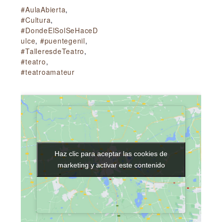
#AulaAbierta
,
#Cultura
,
#DondeElSolSeHaceD
ulce
,
#puentegenil
,
#TalleresdeTeatro
,
#teatro
,
#teatroamateur
Haz clic para aceptar las cookies de
Haz clic para aceptar las cookies de
marketing y activar este contenido
marketing y activar este contenido