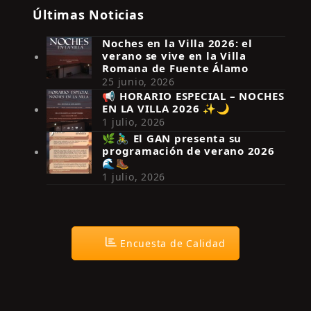
Últimas Noticias
Noches en la Villa 2026: el
verano se vive en la Villa
Romana de Fuente Álamo
25 junio, 2026
📢 HORARIO ESPECIAL – NOCHES
EN LA VILLA 2026 ✨🌙
Síguenos en Instagram
1 julio, 2026
🌿🚴‍♂️ El GAN presenta su
programación de verano 2026
🌊🥾
1 julio, 2026
Encuesta de Calidad