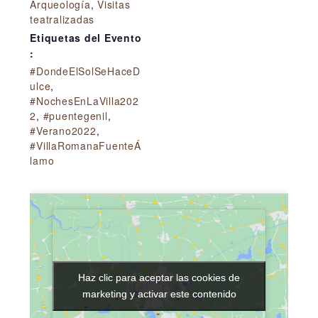
Arqueología
,
Visitas
teatralizadas
Etiquetas del Evento
:
#DondeElSolSeHaceD
ulce
,
#NochesEnLaVilla202
2
,
#puentegenil
,
#Verano2022
,
#VillaRomanaFuenteÁ
lamo
Haz clic para aceptar las cookies de
Haz clic para aceptar las cookies de
marketing y activar este contenido
marketing y activar este contenido