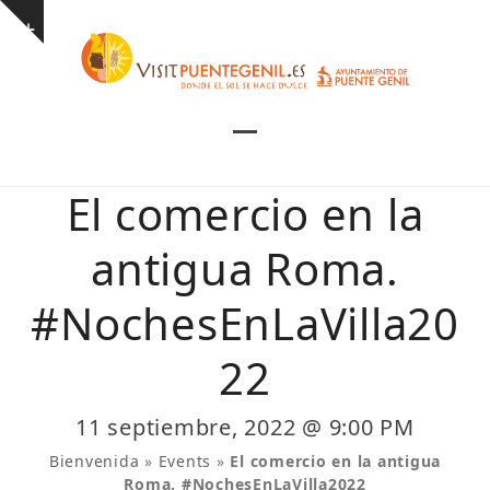
Skip
Show
to
notice
content
Open
Close
mobile
mobile
El comercio en la
menu
menu
antigua Roma.
#NochesEnLaVilla20
22
11 septiembre, 2022 @ 9:00 PM
Bienvenida
»
Events
»
El comercio en la antigua
Roma. #NochesEnLaVilla2022