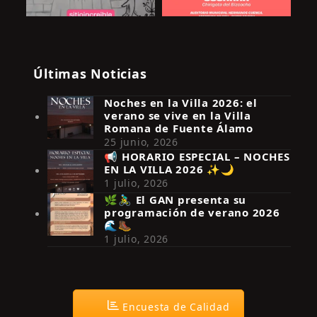
Últimas Noticias
Noches en la Villa 2026: el
verano se vive en la Villa
Romana de Fuente Álamo
25 junio, 2026
📢 HORARIO ESPECIAL – NOCHES
EN LA VILLA 2026 ✨🌙
Síguenos en Instagram
1 julio, 2026
🌿🚴‍♂️ El GAN presenta su
programación de verano 2026
🌊🥾
1 julio, 2026
Encuesta de Calidad