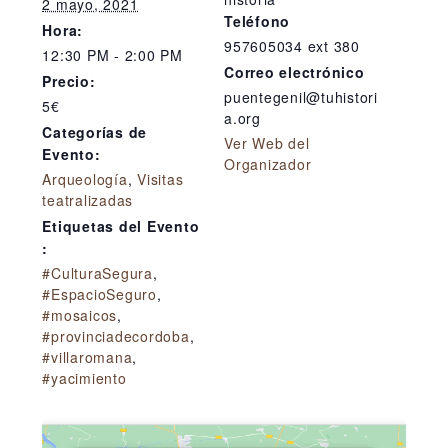
2 mayo, 2021
Teléfono
Hora:
957605034 ext 380
12:30 PM - 2:00 PM
Correo electrónico
Precio:
puentegenil@tuhistori
5€
a.org
Categorías de
Ver Web del
Evento:
Organizador
Arqueología
,
Visitas
teatralizadas
Etiquetas del Evento
:
#CulturaSegura
,
#EspacioSeguro
,
#mosaicos
,
#provinciadecordoba
,
#villaromana
,
#yacimiento