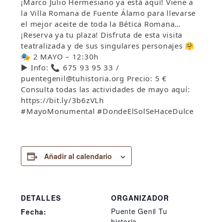
¡Marco Julio Hermesiano ya está aquí! Viene a
la Villa Romana de Fuente Álamo para llevarse
el mejor aceite de toda la Bética Romana…
¡Reserva ya tu plaza! Disfruta de esta visita
teatralizada y de sus singulares personajes 🤗
🎭 2 MAYO – 12:30h
▶ Info: 📞 675 93 95 33 /
puentegenil@tuhistoria.org Precio: 5 €
Consulta todas las actividades de mayo aquí:
https://bit.ly/3b6zVLh
#MayoMonumental #DondeElSolSeHaceDulce
Añadir al calendario
DETALLES
ORGANIZADOR
Puente Genil Tu
Fecha:
historia