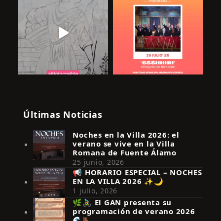
Últimas Noticias
Noches en la Villa 2026: el
verano se vive en la Villa
Romana de Fuente Álamo
25 junio, 2026
📢 HORARIO ESPECIAL – NOCHES
EN LA VILLA 2026 ✨🌙
Síguenos en Instagram
1 julio, 2026
🌿🚴‍♂️ El GAN presenta su
programación de verano 2026
🌊🥾