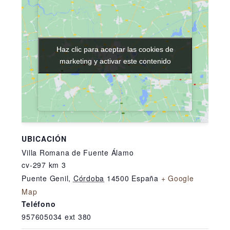
Haz clic para aceptar las cookies de
Haz clic para aceptar las cookies de
marketing y activar este contenido
marketing y activar este contenido
UBICACIÓN
Villa Romana de Fuente Álamo
cv-297 km 3
Puente Genil
,
Córdoba
14500
España
+ Google
Map
Teléfono
957605034 ext 380