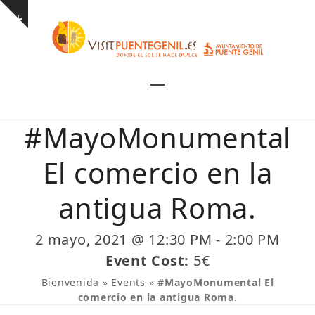
Skip
Show
to
notice
content
Open
Close
mobile
mobile
#MayoMonumental
menu
menu
El comercio en la
antigua Roma.
2 mayo, 2021 @ 12:30 PM
-
2:00 PM
Event Cost:
5€
Bienvenida
»
Events
»
#MayoMonumental El
comercio en la antigua Roma.