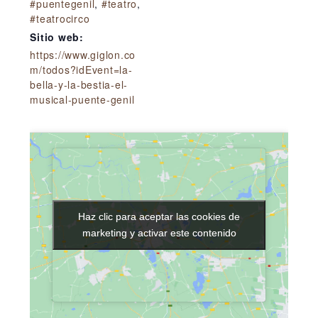
#puentegenil
,
#teatro
,
#teatrocirco
Sitio web:
https://www.giglon.co
m/todos?idEvent=la-
bella-y-la-bestia-el-
musical-puente-genil
Haz clic para aceptar las cookies de
Haz clic para aceptar las cookies de
marketing y activar este contenido
marketing y activar este contenido