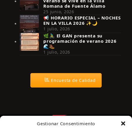
verano se vive en la Villa
Romana de Fuente Álamo
25 junio, 2026
📢 HORARIO ESPECIAL – NOCHES
EN LA VILLA 2026 ✨🌙
Síguenos en Instagram
1 julio, 2026
🌿🚴‍♂️ El GAN presenta su
programación de verano 2026
🌊🥾
1 julio, 2026
Encuesta de Calidad
Gestionar Consentimiento