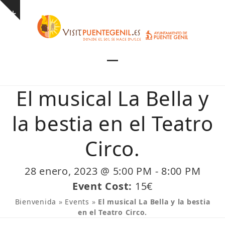
Skip
Show
to
notice
content
Open
Close
mobile
mobile
El musical La Bella y
menu
menu
la bestia en el Teatro
Circo.
28 enero, 2023 @ 5:00 PM
-
8:00 PM
Event Cost:
15€
Bienvenida
»
Events
»
El musical La Bella y la bestia
en el Teatro Circo.