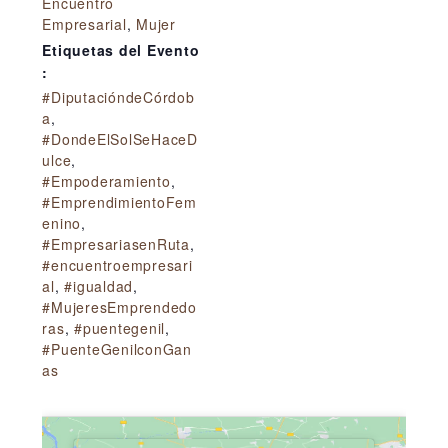
Encuentro
Empresarial
,
Mujer
Etiquetas del Evento
:
#DiputacióndeCórdob
a
,
#DondeElSolSeHaceD
ulce
,
#Empoderamiento
,
#EmprendimientoFem
enino
,
#EmpresariasenRuta
,
#encuentroempresari
al
,
#igualdad
,
#MujeresEmprendedo
ras
,
#puentegenil
,
#PuenteGenilconGan
as