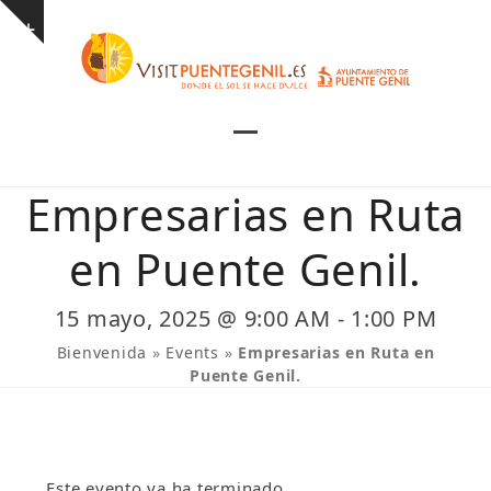
Skip
Show
to
notice
content
Open
Close
mobile
mobile
Empresarias en Ruta
menu
menu
en Puente Genil.
15 mayo, 2025 @ 9:00 AM
-
1:00 PM
Bienvenida
»
Events
»
Empresarias en Ruta en
Puente Genil.
Este evento ya ha terminado.