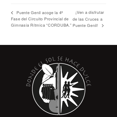
¡Ven a disfrutar
Puente Genil acoge la 4ª
Fase del Circuito Provincial de
de las Cruces a
Gimnasia Rítmica “CORDUBA.”
Puente Genil!