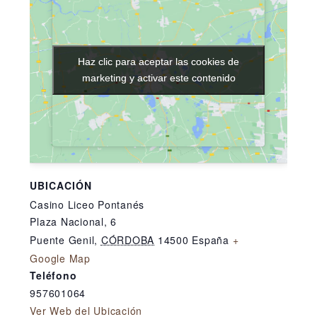
Haz clic para aceptar las cookies de
Haz clic para aceptar las cookies de
marketing y activar este contenido
marketing y activar este contenido
UBICACIÓN
Casino Liceo Pontanés
Plaza Nacional, 6
Puente Genil
,
CÓRDOBA
14500
España
+
Google Map
Teléfono
957601064
Ver Web del Ubicación