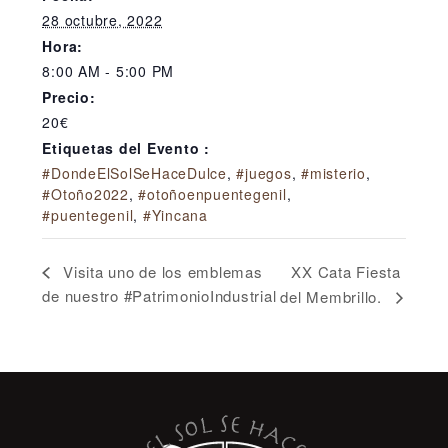
28 octubre, 2022
Hora:
8:00 AM - 5:00 PM
Precio:
20€
Etiquetas del Evento :
#DondeElSolSeHaceDulce
,
#juegos
,
#misterio
,
#Otoño2022
,
#otoñoenpuentegenil
,
#puentegenil
,
#Yincana
XX Cata Fiesta
Visita uno de los emblemas
de nuestro #PatrimonioIndustrial
del Membrillo.