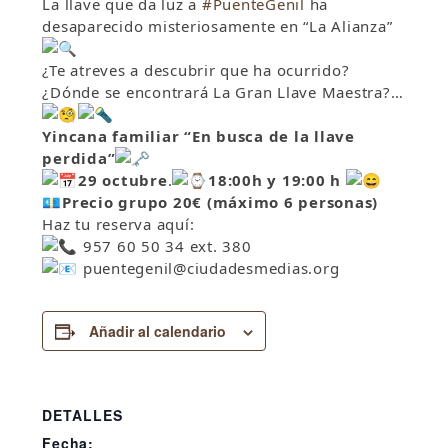
La llave que da luz a
#PuenteGenil
ha
desaparecido misteriosamente en “La Alianza”
¿Te atreves a descubrir que ha ocurrido?
¿Dónde se encontrará La Gran Llave Maestra?…
Yincana familiar “En busca de la llave
perdida”
29 octubre
.
18:00h y 19:00 h
💶
Precio grupo 20€ (máximo 6 personas)
Haz tu reserva aquí:
957 60 50 34 ext. 380
puentegenil@ciudadesmedias.org
Añadir al calendario
DETALLES
Fecha: