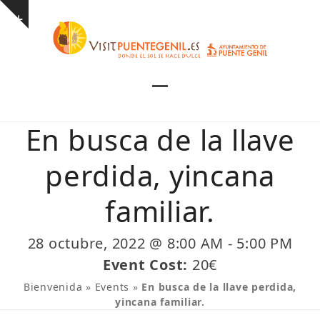
Skip
Show
to
notice
content
Open
Close
mobile
mobile
En busca de la llave
menu
menu
perdida, yincana
familiar.
28 octubre, 2022 @ 8:00 AM
-
5:00 PM
Event Cost:
20€
Bienvenida
»
Events
»
En busca de la llave perdida,
yincana familiar.