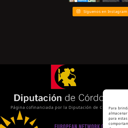
Síguenos en Instagram
Página cofinanciada por la Diputación de Córdoba
Para brind
almacenar 
para estas
comportami