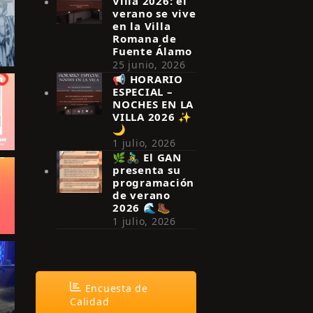
Villa 2026: el
verano se vive
en la Villa
Romana de
Fuente Álamo
25 junio, 2026
📢 HORARIO
ESPECIAL –
NOCHES EN LA
VILLA 2026 ✨
🌙
1 julio, 2026
🌿🚴‍♂️ El GAN
presenta su
programación
de verano
2026 🌊🥾
1 julio, 2026
Encuesta de
Calidad