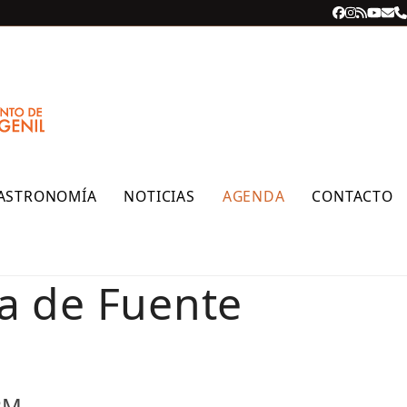
Facebook
Instagra
RSS
YouT
Cor
T
ele
ASTRONOMÍA
NOTICIAS
AGENDA
CONTACTO
a de Fuente
PM