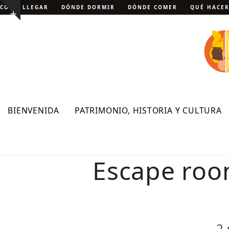
Skip
CÓMO LLEGAR
DÓNDE DORMIR
DÓNDE COMER
QUÉ HACE
Show
to
notice
content
BIENVENIDA
PATRIMONIO, HISTORIA Y CULTURA
Escape roo
2