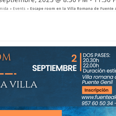
enida
»
Events
»
Escape room en la Villa Romana de Fuente