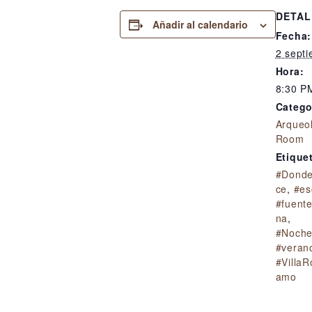
DETAL
Añadir al calendario
Fecha:
2 sept
Hora:
8:30 P
Catego
Arqueo
Room
Etique
#Donde
ce
,
#es
#fuent
na
,
#Noche
#veran
#Villa
amo