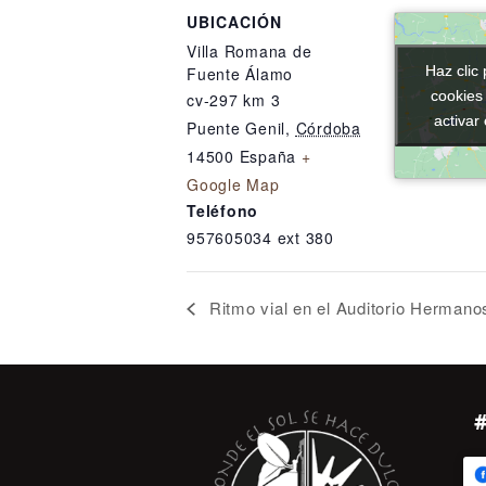
UBICACIÓN
Villa Romana de
Haz clic 
Haz clic 
Fuente Álamo
cookies
cookies
cv-297 km 3
activar
activar
Puente Genil
,
Córdoba
14500
España
+
Google Map
Teléfono
957605034 ext 380
Ritmo vial en el Auditorio Herman