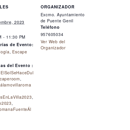
LES
ORGANIZADOR
Excmo. Ayuntamiento
de Puente Genil
iembre, 2023
Teléfono
957605034
M - 11:30 PM
Ver Web del
rías de Evento:
Organizador
logía
,
Escape
tas del Evento :
ElSolSeHaceDul
caperoom
,
eálamovillaroma
sEnLaVilla2023
,
o2023
,
RomanaFuenteÁl