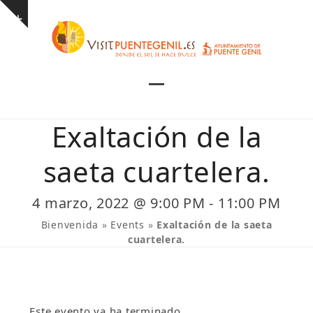
Skip
Show
to
notice
content
Open
Close
mobile
mobile
Exaltación de la
menu
menu
saeta cuartelera.
4 marzo, 2022 @ 9:00 PM
-
11:00 PM
Bienvenida
»
Events
»
Exaltación de la saeta
cuartelera.
Este evento ya ha terminado.