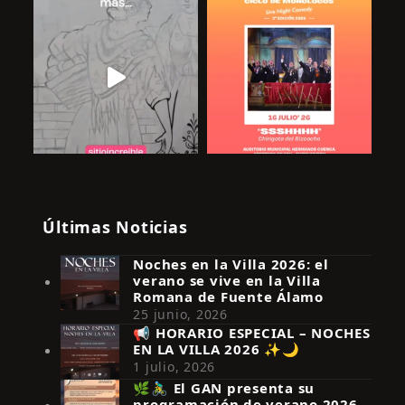
Últimas Noticias
Noches en la Villa 2026: el
verano se vive en la Villa
Romana de Fuente Álamo
25 junio, 2026
📢 HORARIO ESPECIAL – NOCHES
EN LA VILLA 2026 ✨🌙
Síguenos en Instagram
1 julio, 2026
🌿🚴‍♂️ El GAN presenta su
programación de verano 2026