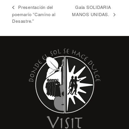
Gala SOLIDARIA
Presentación del
poemario “Camino al
MANOS UNIDAS.
Desastre.”