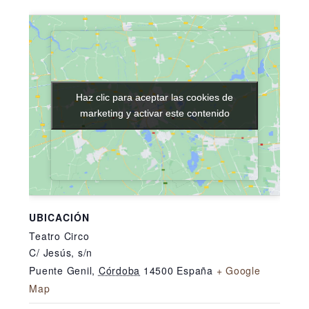
Haz clic para aceptar las cookies de
Haz clic para aceptar las cookies de
marketing y activar este contenido
marketing y activar este contenido
UBICACIÓN
Teatro Circo
C/ Jesús, s/n
Puente Genil
,
Córdoba
14500
España
+ Google
Map