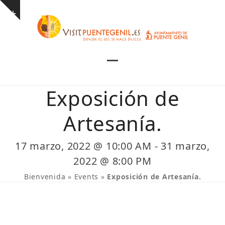
Skip
Show
to
notice
content
Open
Close
mobile
mobile
Exposición de
menu
menu
Artesanía.
17 marzo, 2022 @ 10:00 AM
-
31 marzo,
2022 @ 8:00 PM
Bienvenida
»
Events
»
Exposición de Artesanía.