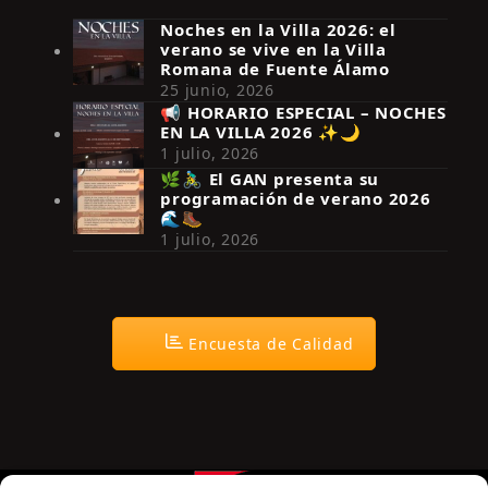
Noches en la Villa 2026: el
verano se vive en la Villa
Romana de Fuente Álamo
25 junio, 2026
📢 HORARIO ESPECIAL – NOCHES
EN LA VILLA 2026 ✨🌙
Síguenos en Instagram
1 julio, 2026
🌿🚴‍♂️ El GAN presenta su
programación de verano 2026
🌊🥾
1 julio, 2026
Encuesta de Calidad