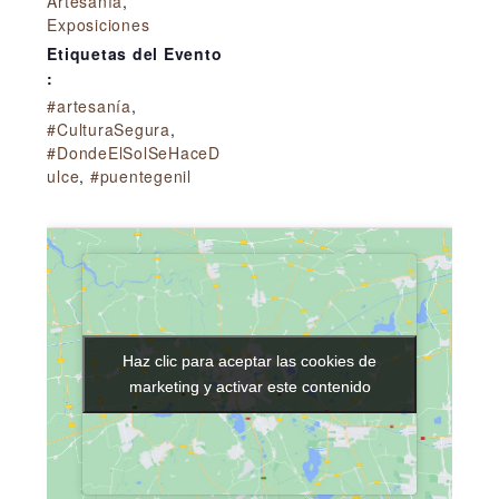
Artesanía
,
Exposiciones
Etiquetas del Evento
:
#artesanía
,
#CulturaSegura
,
#DondeElSolSeHaceD
ulce
,
#puentegenil
Haz clic para aceptar las cookies de
Haz clic para aceptar las cookies de
marketing y activar este contenido
marketing y activar este contenido