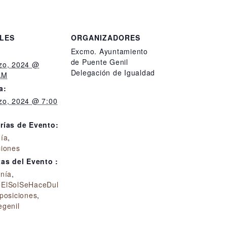
LES
ORGANIZADORES
Excmo. Ayuntamiento
de Puente Genil
zo, 2024 @
Delegación de Igualdad
AM
a:
zo, 2024 @ 7:00
rías de Evento:
nía
,
ciones
tas del Evento :
anía
,
ElSolSeHaceDul
posiciones
,
egenil