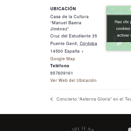
UBICACIÓN
Casa de la Cultura
Haz clic 
Haz clic 
“Manuel Baena
Jiménez”
cookies
cookies
activar
activar
Cruz del Estudiante 35
Puente Genil
,
Córdoba
14500
España
+
Google Map
Teléfono
957609161
Ver Web del Ubicación
Concierto “Aeterna Gloria” en el Te