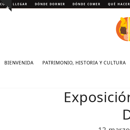
Skip
CÓMO LLEGAR
DÓNDE DORMIR
DÓNDE COMER
QUÉ HACE
Show
to
notice
content
BIENVENIDA
PATRIMONIO, HISTORIA Y CULTURA
Exposició
D
12 marzo