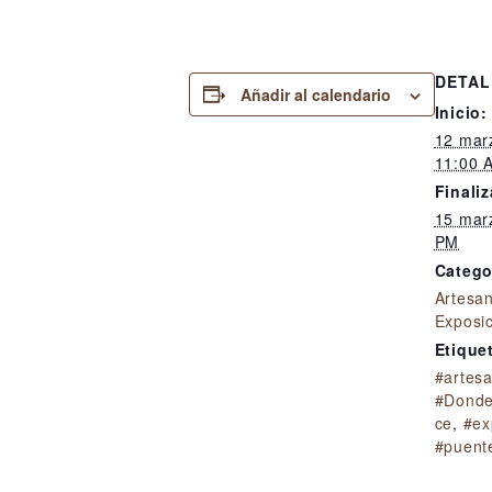
DETAL
Añadir al calendario
Inicio:
12 mar
11:00 
Finaliz
15 mar
PM
Catego
Artesa
Exposi
Etique
#artes
#Donde
ce
,
#ex
#puent