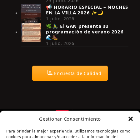
25 junio, 2026
📢 HORARIO ESPECIAL – NOCHES
EN LA VILLA 2026 ✨🌙
Síguenos en Instagram
1 julio, 2026
🌿🚴‍♂️ El GAN presenta su
programación de verano 2026
🌊🥾
1 julio, 2026
Encuesta de Calidad
Gestionar Consentimiento
Para brindar la mejor experiencia, utilizamos tecnologías como
cookies para almacenar y/o acceder a la información del