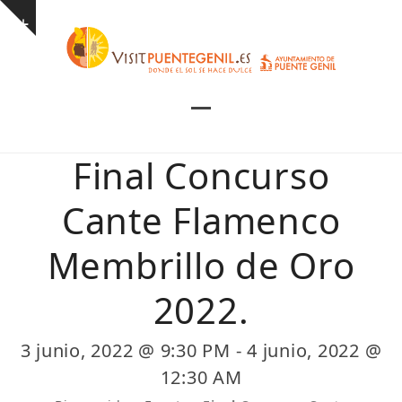
Skip
Show
to
notice
content
Open
Close
mobile
mobile
Final Concurso
menu
menu
Cante Flamenco
Membrillo de Oro
2022.
3 junio, 2022 @ 9:30 PM
-
4 junio, 2022 @
12:30 AM