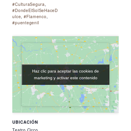
#CulturaSegura
,
#DondeElSolSeHaceD
ulce
,
#Flamenco
,
#puentegenil
Haz clic para aceptar las cookies de
Haz clic para aceptar las cookies de
marketing y activar este contenido
marketing y activar este contenido
UBICACIÓN
Teatro Circo