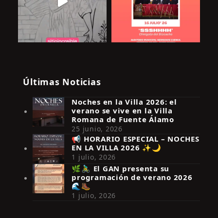
Últimas Noticias
Noches en la Villa 2026: el
verano se vive en la Villa
Romana de Fuente Álamo
25 junio, 2026
📢 HORARIO ESPECIAL – NOCHES
EN LA VILLA 2026 ✨🌙
Síguenos en Instagram
1 julio, 2026
🌿🚴‍♂️ El GAN presenta su
programación de verano 2026
🌊🥾
1 julio, 2026