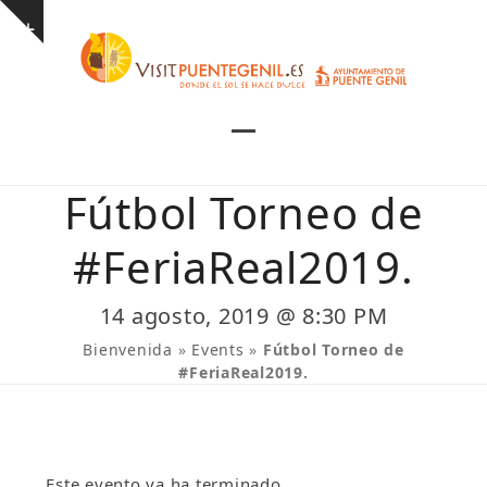
Skip
Show
to
notice
content
Open
Close
mobile
mobile
Fútbol Torneo de
menu
menu
#FeriaReal2019.
14 agosto, 2019 @ 8:30 PM
Bienvenida
»
Events
»
Fútbol Torneo de
#FeriaReal2019.
Este evento ya ha terminado.