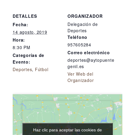
DETALLES
ORGANIZADOR
Delegación de
Fecha:
Deportes
14 agosto, 2019
Teléfono
Hora:
957605284
8:30 PM
Correo electrónico
Categorías de
deportes@aytopuente
Evento:
genil.es
Deportes
,
Fútbol
Ver Web del
Organizador
Haz clic para aceptar las cookies de
Haz clic para aceptar las cookies de