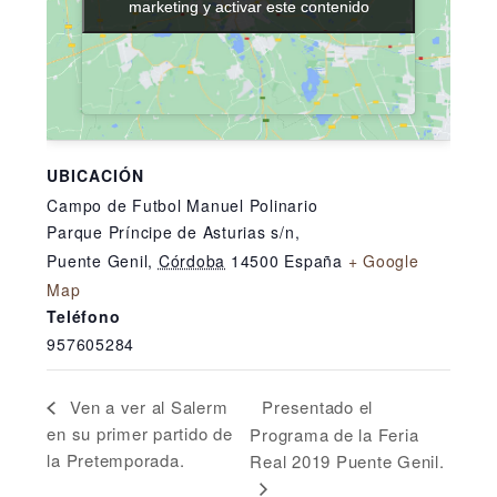
marketing y activar este contenido
marketing y activar este contenido
UBICACIÓN
Campo de Futbol Manuel Polinario
Parque Príncipe de Asturias s/n,
Puente Genil
,
Córdoba
14500
España
+ Google
Map
Teléfono
957605284
Presentado el
Ven a ver al Salerm
en su primer partido de
Programa de la Feria
la Pretemporada.
Real 2019 Puente Genil.