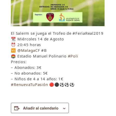
El Salerm se juega el Trofeo de #FeriaReal2019
📆
Miércoles 14 de Agosto
⏰
20:45 horas
🆚
@MalagaCF
#
B
🏟
Estadio Manuel Polinario
#
Poli
Precios:
– Abonados: 3€
– No abonados: 5€
– Niños de 4 a 14 años: 1€
#
RenuevaTuPasión
🔴
⚫️
⚽️
⚽️
⚽️
Añadir al calendario