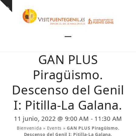
Skip
Show
to
notice
content
Open
Close
mobile
mobile
GAN PLUS
menu
menu
Piragüismo.
Descenso del Genil
I: Pitilla-La Galana.
11 junio, 2022 @ 9:00 AM
-
11:30 AM
Bienvenida
»
Events
»
GAN PLUS Piragüismo.
Descenso del Genil I: Pitilla-La Galana.