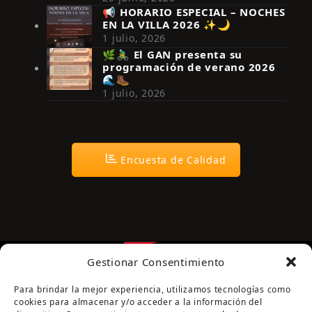
📢 HORARIO ESPECIAL – NOCHES
EN LA VILLA 2026 ✨🌙
Síguenos en Instagram
1 julio, 2026
🌿🚴‍♂️ El GAN presenta su
programación de verano 2026
🌊🥾
1 julio, 2026
Encuesta de Calidad
Gestionar Consentimiento
Para brindar la mejor experiencia, utilizamos tecnologías como
cookies para almacenar y/o acceder a la información del