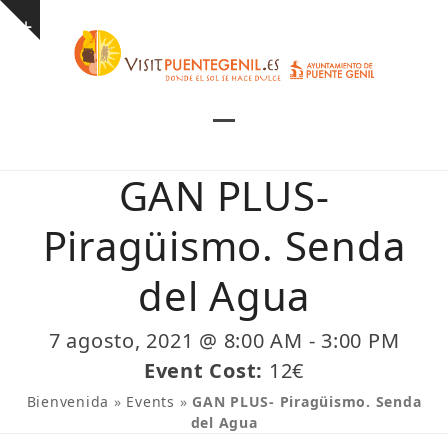
Skip
Show
to
notice
content
Open
Close
mobile
mobile
GAN PLUS-
menu
menu
Piragüismo. Senda
del Agua
7 agosto, 2021 @ 8:00 AM
-
3:00 PM
Event Cost:
12€
Bienvenida
»
Events
»
GAN PLUS- Piragüismo. Senda
del Agua