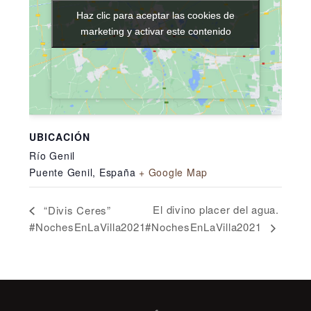
Haz clic para aceptar las cookies de
Haz clic para aceptar las cookies de
marketing y activar este contenido
marketing y activar este contenido
UBICACIÓN
Río Genil
Puente Genil
,
España
+ Google Map
El divino placer del agua.
“Divis Ceres”
#NochesEnLaVilla2021
#NochesEnLaVilla2021