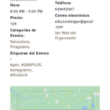
Teléfono
Hora:
649050547
8:00 AM - 3:00 PM
Correo electrónico
Precio:
elbuzondelgan@gmail
12€
.com
Categorías de
Ver Web del
Evento:
Organizador
Naturaleza
,
Piragüismo
Etiquetas del Evento
:
#gan
,
#GANPLUS
,
#piragüismo
,
#RíoGenil