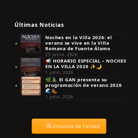
Últimas Noticias
Noches en la Villa 2026: el
verano se vive en la Villa
Romana de Fuente Álamo
25 junio, 2026
📢 HORARIO ESPECIAL – NOCHES
EN LA VILLA 2026 ✨🌙
Síguenos en Instagram
1 julio, 2026
🌿🚴‍♂️ El GAN presenta su
programación de verano 2026
🌊🥾
1 julio, 2026
Encuesta de Calidad