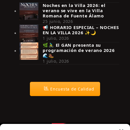
Noches en la Villa 2026: el
verano se vive en la Villa
Romana de Fuente Álamo
25 junio, 2026
📢 HORARIO ESPECIAL – NOCHES
EN LA VILLA 2026 ✨🌙
Síguenos en Instagram
1 julio, 2026
🌿🚴‍♂️ El GAN presenta su
programación de verano 2026
🌊🥾
1 julio, 2026
Encuesta de Calidad