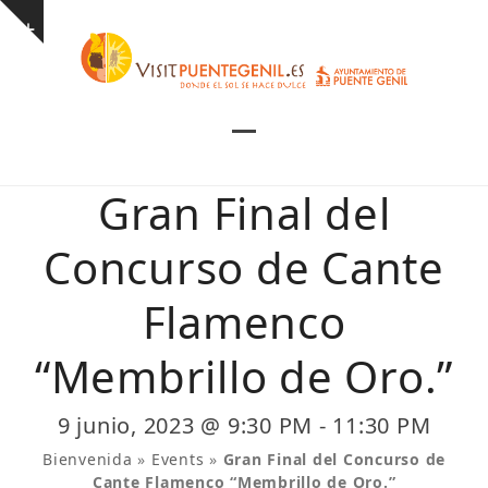
Skip
Show
to
notice
content
Open
Close
mobile
mobile
Gran Final del
menu
menu
Concurso de Cante
Flamenco
“Membrillo de Oro.”
9 junio, 2023 @ 9:30 PM
-
11:30 PM
Bienvenida
»
Events
»
Gran Final del Concurso de
Cante Flamenco “Membrillo de Oro.”