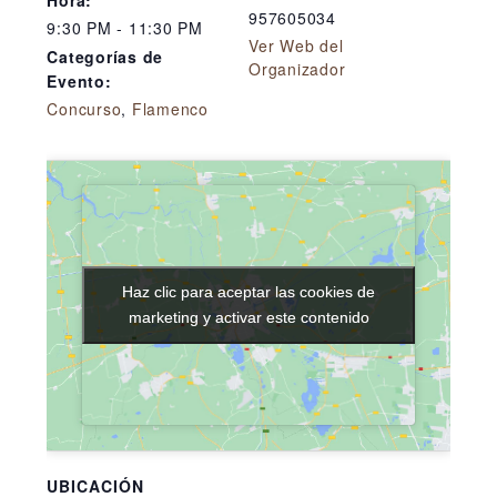
957605034
9:30 PM - 11:30 PM
Ver Web del
Categorías de
Organizador
Evento:
Concurso
,
Flamenco
Haz clic para aceptar las cookies de
Haz clic para aceptar las cookies de
marketing y activar este contenido
marketing y activar este contenido
UBICACIÓN