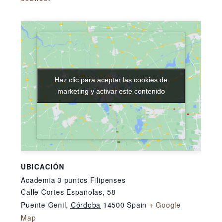
Haz clic para aceptar las cookies de
Haz clic para aceptar las cookies de
marketing y activar este contenido
marketing y activar este contenido
UBICACIÓN
Academia 3 puntos Filipenses
Calle Cortes Españolas, 58
Puente Genil
,
Córdoba
14500
Spain
+ Google
Map