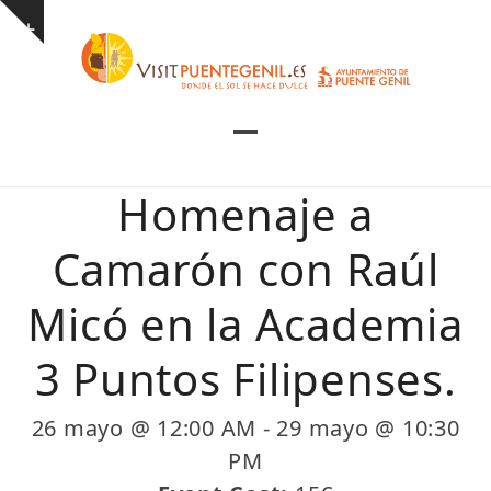
Skip
Show
to
notice
content
Open
Close
mobile
mobile
Homenaje a
menu
menu
Camarón con Raúl
Micó en la Academia
3 Puntos Filipenses.
26 mayo @ 12:00 AM
-
29 mayo @ 10:30
PM