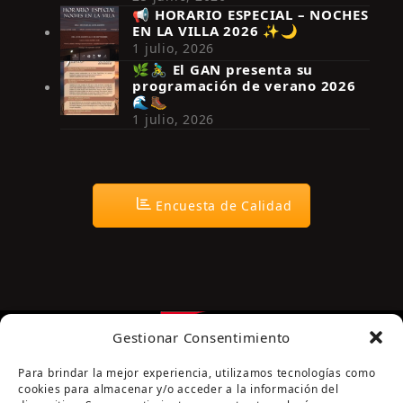
📢 HORARIO ESPECIAL – NOCHES
EN LA VILLA 2026 ✨🌙
Síguenos en Instagram
1 julio, 2026
🌿🚴‍♂️ El GAN presenta su
programación de verano 2026
🌊🥾
1 julio, 2026
Encuesta de Calidad
Gestionar Consentimiento
Para brindar la mejor experiencia, utilizamos tecnologías como
cookies para almacenar y/o acceder a la información del