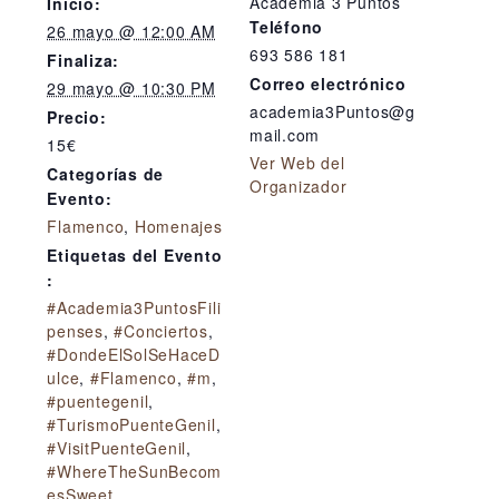
Academia 3 Puntos
Inicio:
Teléfono
26 mayo @ 12:00 AM
693 586 181
Finaliza:
Correo electrónico
29 mayo @ 10:30 PM
academia3Puntos@g
Precio:
mail.com
15€
Ver Web del
Categorías de
Organizador
Evento:
Flamenco
,
Homenajes
Etiquetas del Evento
:
#Academia3PuntosFili
penses
,
#Conciertos
,
#DondeElSolSeHaceD
ulce
,
#Flamenco
,
#m
,
#puentegenil
,
#TurismoPuenteGenil
,
#VisitPuenteGenil
,
#WhereTheSunBecom
esSweet