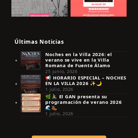
Últimas Noticias
Noches en la Villa 2026: el
verano se vive en la Villa
Romana de Fuente Álamo
25 junio, 2026
📢 HORARIO ESPECIAL – NOCHES
EN LA VILLA 2026 ✨🌙
Síguenos en Instagram
1 julio, 2026
🌿🚴‍♂️ El GAN presenta su
programación de verano 2026
🌊🥾
1 julio, 2026