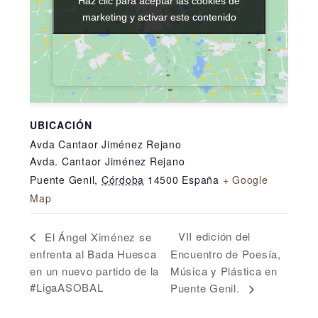
Haz clic para aceptar las cookies de
Haz clic para aceptar las cookies de
marketing y activar este contenido
marketing y activar este contenido
UBICACIÓN
Avda Cantaor Jiménez Rejano
Avda. Cantaor Jiménez Rejano
Puente Genil
,
Córdoba
14500
España
+ Google
Map
VII edición del
El Ángel Ximénez se
enfrenta al Bada Huesca
Encuentro de Poesía,
en un nuevo partido de la
Música y Plástica en
#LigaASOBAL
Puente Genil.