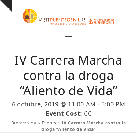
Skip
Show
to
notice
content
Open
Close
mobile
mobile
IV Carrera Marcha
menu
menu
contra la droga
“Aliento de Vida”
6 octubre, 2019 @ 11:00 AM
-
5:00 PM
Event Cost:
6€
Bienvenida
»
Events
»
IV Carrera Marcha contra la
droga “Aliento de Vida”