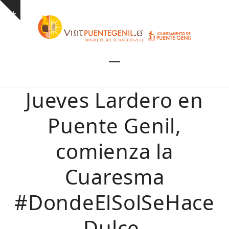
Skip
Show
to
notice
content
Open
Close
mobile
mobile
Jueves Lardero en
menu
menu
Puente Genil,
comienza la
Cuaresma
#DondeElSolSeHace
Dulce.