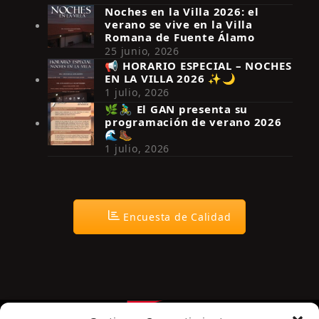
Noches en la Villa 2026: el
verano se vive en la Villa
Romana de Fuente Álamo
25 junio, 2026
📢 HORARIO ESPECIAL – NOCHES
EN LA VILLA 2026 ✨🌙
Síguenos en Instagram
1 julio, 2026
🌿🚴‍♂️ El GAN presenta su
programación de verano 2026
🌊🥾
1 julio, 2026
Encuesta de Calidad