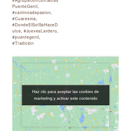
#AgrupaciónCofradías
PuenteGenil
,
#caminosdepasion
,
#Cuaresma
,
#DondeElSolSeHaceD
ulce
,
#JuevesLardero
,
#puentegenil
,
#Tradición
Haz clic para aceptar las cookies de
Haz clic para aceptar las cookies de
marketing y activar este contenido
marketing y activar este contenido