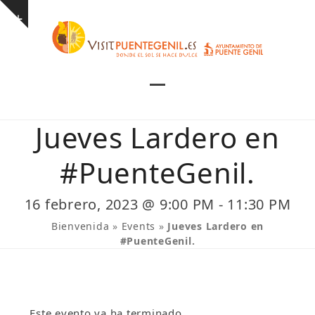
Skip
Show
to
notice
content
Open
Close
mobile
mobile
Jueves Lardero en
menu
menu
#PuenteGenil.
16 febrero, 2023 @ 9:00 PM
-
11:30 PM
Bienvenida
»
Events
»
Jueves Lardero en
#PuenteGenil.
Este evento ya ha terminado.