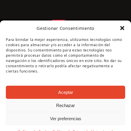
Gestionar Consentimiento
Para brindar la mejor experiencia, utilizamos tecnologías como
cookies para almacenar y/o acceder a la información del
dispositivo. Su consentimiento para estas tecnologías nos
permitirá procesar datos como el comportamiento de
navegación o los identificadores únicos en este sitio. No dar su
Página cofinanciada por la Diputación de Córdoba
consentimiento o retirarlo podría afectar negativamente a
ciertas funciones.
Aceptar
Rechazar
Copyright Oficina de Turismo - Ayuntamiento de
Ver preferencias
Puente Genil 2026
Aviso Legal
|
Política de Privacidad
|
Política de