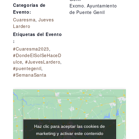
Categorías de
Excmo. Ayuntamiento
Evento:
de Puente Genil
Cuaresma
,
Jueves
Lardero
Etiquetas del Evento
:
#Cuaresma2023
,
#DondeElSolSeHaceD
ulce
,
#JuevesLardero
,
#puentegenil
,
#SemanaSanta
Haz clic para aceptar las cookies de
Haz clic para aceptar las cookies de
marketing y activar este contenido
marketing y activar este contenido