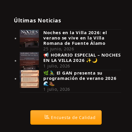
Últimas Noticias
Noches en la Villa 2026: el
verano se vive en la Villa
Romana de Fuente Álamo
25 junio, 2026
📢 HORARIO ESPECIAL – NOCHES
EN LA VILLA 2026 ✨🌙
Síguenos en Instagram
1 julio, 2026
🌿🚴‍♂️ El GAN presenta su
programación de verano 2026
🌊🥾
1 julio, 2026
Encuesta de Calidad