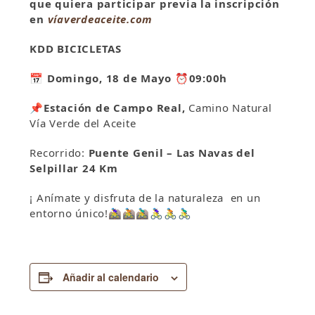
que quiera participar previa la inscripción
en
víaverdeaceite.com
KDD BICICLETAS
📅 Domingo,
18 de Mayo
⏰
09:00h
📌
Estación de Campo Real,
Camino Natural
Vía Verde del Aceite
Recorrido:
Puente Genil – Las Navas del
Selpillar 24 Km
¡ Anímate y disfruta de la naturaleza en un
entorno único!
🚵‍♀️
🚵
🚵‍♂️
🚴‍♀️
🚴
🚴‍♂️
Añadir al calendario