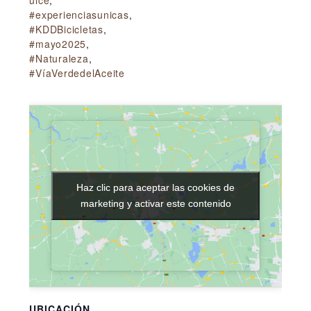
#experienciasunicas
,
#KDDBicicletas
,
#mayo2025
,
#Naturaleza
,
#VíaVerdedelAceite
Haz clic para aceptar las cookies de
Haz clic para aceptar las cookies de
marketing y activar este contenido
marketing y activar este contenido
UBICACIÓN