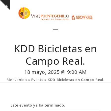
Skip
Show
to
notice
content
Open
Close
mobile
mobile
KDD Bicicletas en
menu
menu
Campo Real.
18 mayo, 2025 @ 9:00 AM
Bienvenida
»
Events
»
KDD Bicicletas en Campo Real.
Este evento ya ha terminado.