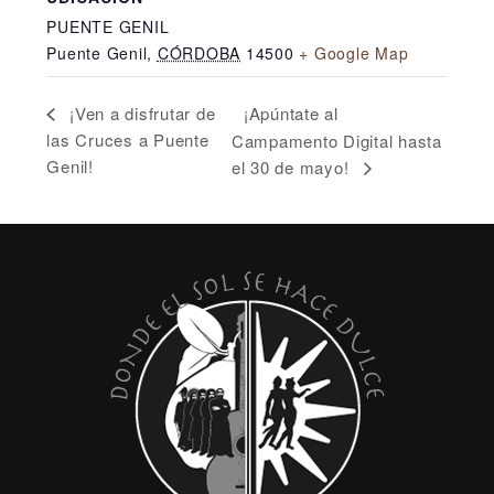
PUENTE GENIL
Puente Genil
,
CÓRDOBA
14500
+ Google Map
¡Apúntate al
¡Ven a disfrutar de
las Cruces a Puente
Campamento Digital hasta
Genil!
el 30 de mayo!