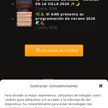
EN LA VILLA 2026 ✨🌙
Síguenos en Instagram
1 julio, 2026
🌿🚴‍♂️ El GAN presenta su
programación de verano 2026
🌊🥾
1 julio, 2026
Encuesta de Calidad
Gestionar Consentimiento
Para brindar la mejor experiencia, utilizamos tecnologías como
cookies para almacenar y/o acceder a la información del
dispositivo. Su consentimiento para estas tecnologías nos