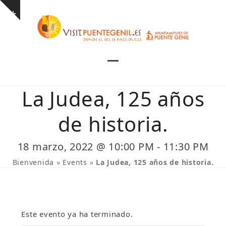
Skip
Show
to
notice
content
Open
Close
mobile
mobile
La Judea, 125 años
menu
menu
de historia.
18 marzo, 2022 @ 10:00 PM
-
11:30 PM
Bienvenida
»
Events
»
La Judea, 125 años de historia.
Este evento ya ha terminado.