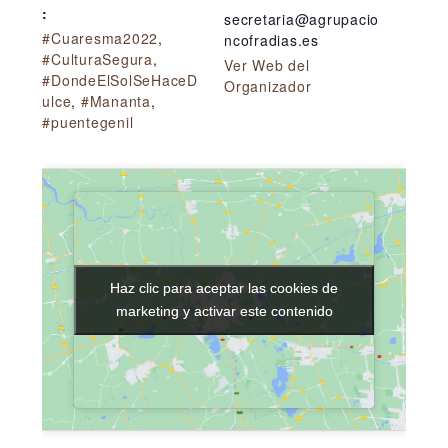
:
secretaria@agrupacio
#Cuaresma2022
,
ncofradias.es
#CulturaSegura
,
Ver Web del
#DondeElSolSeHaceD
Organizador
ulce
,
#Mananta
,
#puentegenil
Haz clic para aceptar las cookies de
Haz clic para aceptar las cookies de
marketing y activar este contenido
marketing y activar este contenido