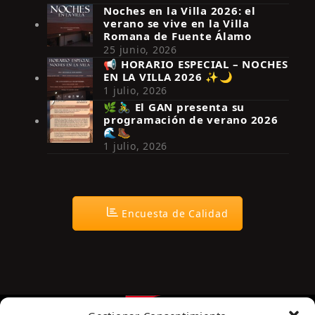
Noches en la Villa 2026: el
verano se vive en la Villa
Romana de Fuente Álamo
25 junio, 2026
📢 HORARIO ESPECIAL – NOCHES
EN LA VILLA 2026 ✨🌙
Síguenos en Instagram
1 julio, 2026
🌿🚴‍♂️ El GAN presenta su
programación de verano 2026
🌊🥾
1 julio, 2026
Encuesta de Calidad