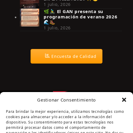
Síguenos en Instagram
1 julio, 2026
🌿🚴‍♂️ El GAN presenta su
programación de verano 2026
🌊🥾
1 julio, 2026
Encuesta de Calidad
Gestionar Consentimiento
Para brindar la mejor experiencia, utilizamos tecnologías como
cookies para almacenar y/o acceder a la información del
dispositivo. Su consentimiento para estas tecnologías nos
permitirá procesar datos como el comportamiento de
navegación o los identificadores únicos en este sitio. No dar su