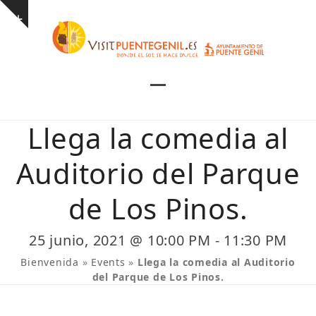
Skip
Show
to
notice
content
Open
Close
mobile
mobile
Llega la comedia al
menu
menu
Auditorio del Parque
de Los Pinos.
25 junio, 2021 @ 10:00 PM
-
11:30 PM
Bienvenida
»
Events
»
Llega la comedia al Auditorio
del Parque de Los Pinos.