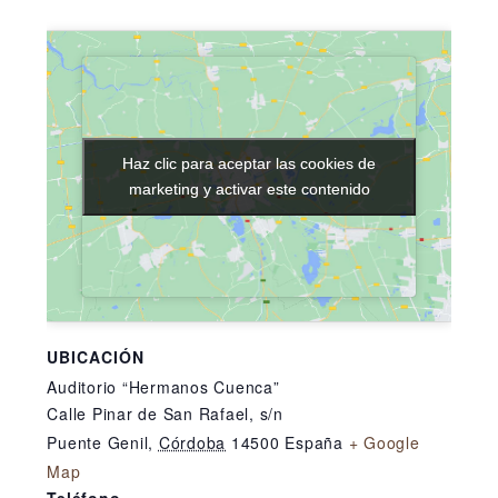
Haz clic para aceptar las cookies de
Haz clic para aceptar las cookies de
marketing y activar este contenido
marketing y activar este contenido
UBICACIÓN
Auditorio “Hermanos Cuenca”
Calle Pinar de San Rafael, s/n
Puente Genil
,
Córdoba
14500
España
+ Google
Map