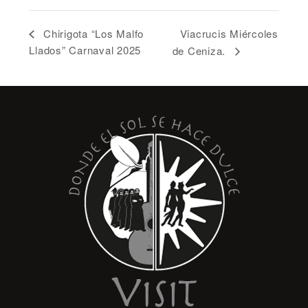
Viacrucis Miércoles
Chirigota “Los Malfo
Llados” Carnaval 2025
de Ceniza.