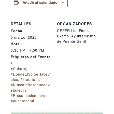
Añadir al calendario
DETALLES
ORGANIZADORES
CEPER Los Pinos
Fecha:
Excmo. Ayuntamiento
5 marzo, 2025
de Puente Genil
Hora:
5:30 PM - 7:00 PM
Etiquetas del Evento
:
#Cultura
,
#DondeElSolSeHaceD
ulce
,
#literatura
,
#Nuncatefíesdeunaov
ejanegra
,
#PresentaciónLibros
,
#puentegenil