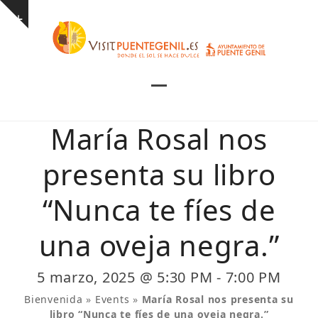
Skip
Show
to
notice
content
Open
Close
mobile
mobile
María Rosal nos
menu
menu
presenta su libro
“Nunca te fíes de
una oveja negra.”
5 marzo, 2025 @ 5:30 PM
-
7:00 PM
Bienvenida
»
Events
»
María Rosal nos presenta su
libro “Nunca te fíes de una oveja negra.”