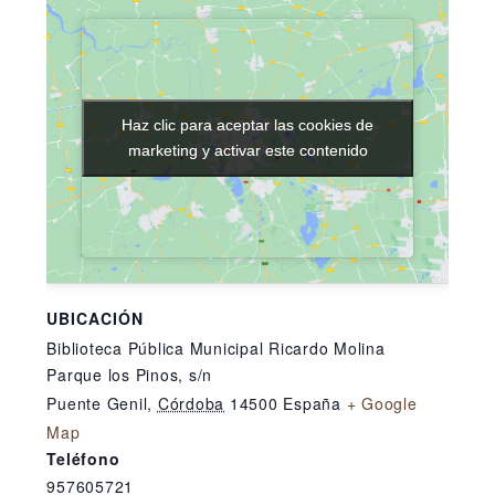
Haz clic para aceptar las cookies de
Haz clic para aceptar las cookies de
marketing y activar este contenido
marketing y activar este contenido
UBICACIÓN
Biblioteca Pública Municipal Ricardo Molina
Parque los Pinos, s/n
Puente Genil
,
Córdoba
14500
España
+ Google
Map
Teléfono
957605721