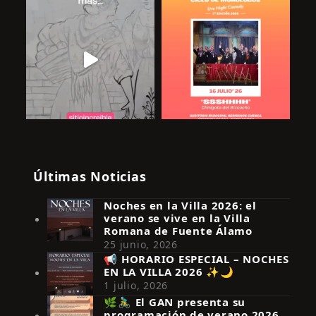
Últimas Noticias
Noches en la Villa 2026: el
verano se vive en la Villa
Romana de Fuente Álamo
25 junio, 2026
📢 HORARIO ESPECIAL – NOCHES
EN LA VILLA 2026 ✨🌙
Síguenos en Instagram
1 julio, 2026
🌿🚴‍♂️ El GAN presenta su
programación de verano 2026