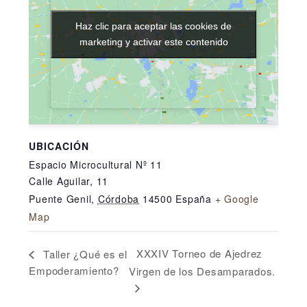
Haz clic para aceptar las cookies de
Haz clic para aceptar las cookies de
marketing y activar este contenido
marketing y activar este contenido
UBICACIÓN
Espacio Microcultural Nº 11
Calle Aguilar, 11
Puente Genil
,
Córdoba
14500
España
+ Google
Map
XXXIV Torneo de Ajedrez
Taller ¿Qué es el
Empoderamiento?
Virgen de los Desamparados.