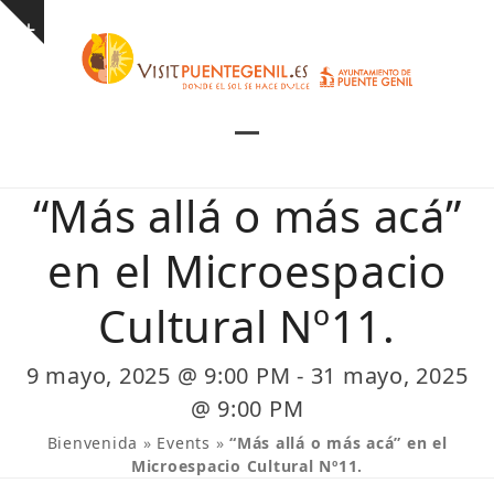
Skip
Show
to
notice
content
Open
Close
mobile
mobile
“Más allá o más acá”
menu
menu
en el Microespacio
Cultural Nº11.
9 mayo, 2025 @ 9:00 PM
-
31 mayo, 2025
@ 9:00 PM
Bienvenida
»
Events
»
“Más allá o más acá” en el
Microespacio Cultural Nº11.