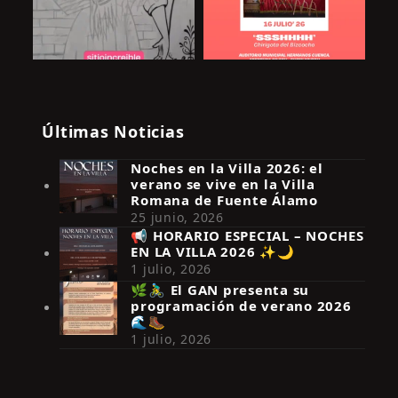
Últimas Noticias
Noches en la Villa 2026: el
verano se vive en la Villa
Romana de Fuente Álamo
25 junio, 2026
📢 HORARIO ESPECIAL – NOCHES
EN LA VILLA 2026 ✨🌙
Síguenos en Instagram
1 julio, 2026
🌿🚴‍♂️ El GAN presenta su
programación de verano 2026
🌊🥾
1 julio, 2026