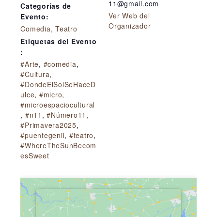
11@gmail.com
Categorías de
Ver Web del
Evento:
Organizador
Comedia
,
Teatro
Etiquetas del Evento
:
#Arte
,
#comedia
,
#Cultura
,
#DondeElSolSeHaceD
ulce
,
#micro
,
#microespaciocultural
,
#n11
,
#Número11
,
#Primavera2025
,
#puentegenil
,
#teatro
,
#WhereTheSunBecom
esSweet