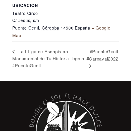
UBICACIÓN
Teatro Circo
C/ Jesús, s/n
Puente Genil
,
Córdoba
14500
España
+ Google
Map
#PuenteGenil
La I Liga de Escapismo
Monumental de Tu Historia llega a
#Carnaval2022
#PuenteGenil.