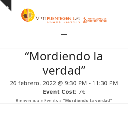
Skip
Show
to
notice
content
Open
Close
mobile
mobile
“Mordiendo la
menu
menu
verdad”
26 febrero, 2022 @ 9:30 PM
-
11:30 PM
Event Cost:
7€
Bienvenida
»
Events
»
“Mordiendo la verdad”