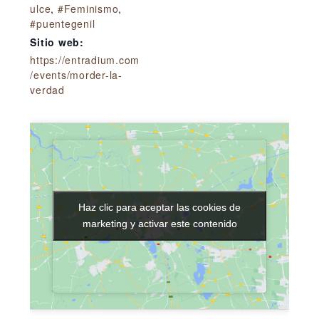
ulce
,
#Feminismo
,
#puentegenil
Sitio web:
https://entradium.com
/events/morder-la-
verdad
Haz clic para aceptar las cookies de
Haz clic para aceptar las cookies de
marketing y activar este contenido
marketing y activar este contenido