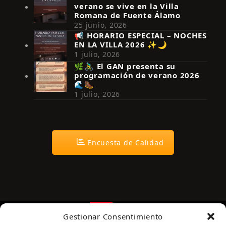
verano se vive en la Villa
Romana de Fuente Álamo
25 junio, 2026
📢 HORARIO ESPECIAL – NOCHES
EN LA VILLA 2026 ✨🌙
Síguenos en Instagram
1 julio, 2026
🌿🚴‍♂️ El GAN presenta su
programación de verano 2026
🌊🥾
1 julio, 2026
Encuesta de Calidad
Gestionar Consentimiento