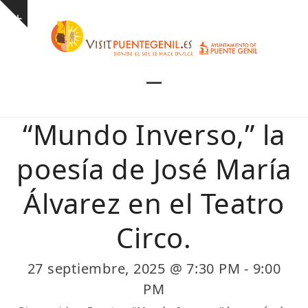
Skip
Show
to
notice
content
Open
Close
mobile
mobile
“Mundo Inverso,” la
menu
menu
poesía de José María
Álvarez en el Teatro
Circo.
27 septiembre, 2025 @ 7:30 PM
-
9:00
PM