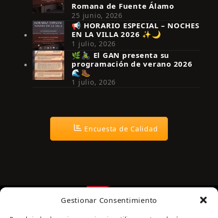
Romana de Fuente Álamo
25 junio, 2026
📢 HORARIO ESPECIAL – NOCHES
EN LA VILLA 2026 ✨🌙
Síguenos en Instagram
1 julio, 2026
🌿🚴‍♂️ El GAN presenta su
programación de verano 2026
🌊🥾
1 julio, 2026
Encuesta de Calidad
Gestionar Consentimiento