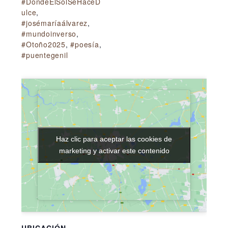
#DondeElSolSeHaceD
ulce
,
#josémaríaálvarez
,
#mundoinverso
,
#Otoño2025
,
#poesía
,
#puentegenil
Haz clic para aceptar las cookies de
Haz clic para aceptar las cookies de
marketing y activar este contenido
marketing y activar este contenido
UBICACIÓN