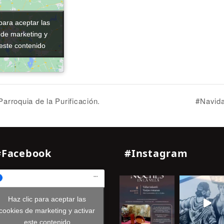
para aceptar las
para aceptar las
 de marketing y
 de marketing y
 este contenido
 este contenido
arroquia de la Purificación.
#Navida
#Facebook
#Instagram
Haz clic para aceptar las
cookies de marketing y activar
este contenido