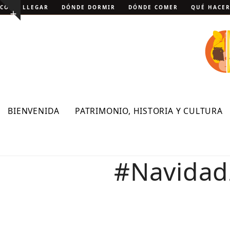
Skip
CÓMO LLEGAR
DÓNDE DORMIR
DÓNDE COMER
QUÉ HACE
Show
to
notice
content
BIENVENIDA
PATRIMONIO, HISTORIA Y CULTURA
#Navidad2