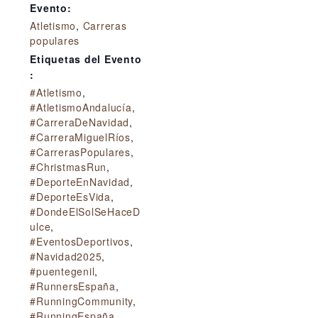
Evento:
Atletismo
,
Carreras
populares
Etiquetas del Evento
:
#Atletismo
,
#AtletismoAndalucía
,
#CarreraDeNavidad
,
#CarreraMiguelRíos
,
#CarrerasPopulares
,
#ChristmasRun
,
#DeporteEnNavidad
,
#DeporteEsVida
,
#DondeElSolSeHaceD
ulce
,
#EventosDeportivos
,
#Navidad2025
,
#puentegenil
,
#RunnersEspaña
,
#RunningCommunity
,
#RunningEspaña
,