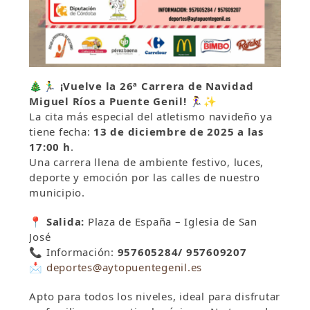
🎄🏃‍♂️
¡Vuelve la 26ª Carrera de Navidad
Miguel Ríos a Puente Genil!
🏃‍♀️✨
La cita más especial del atletismo navideño ya
tiene fecha:
13 de diciembre de 2025 a las
17:00 h
.
Una carrera llena de ambiente festivo, luces,
deporte y emoción por las calles de nuestro
municipio.
📍
Salida:
Plaza de España – Iglesia de San
José
📞 Información:
957605284/ 957609207
📩
deportes@aytopuentegenil.es
Apto para todos los niveles, ideal para disfrutar