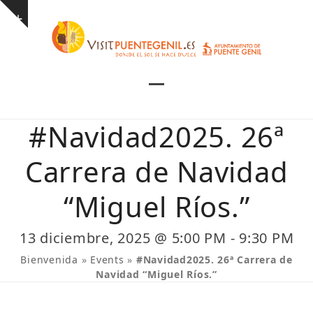
Skip
Show
to
notice
content
Open
Close
mobile
mobile
#Navidad2025. 26ª
menu
menu
Carrera de Navidad
“Miguel Ríos.”
13 diciembre, 2025 @ 5:00 PM
-
9:30 PM
Bienvenida
»
Events
»
#Navidad2025. 26ª Carrera de
Navidad “Miguel Ríos.”