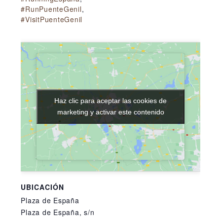
#RunPuenteGenil
,
#VisitPuenteGenil
Haz clic para aceptar las cookies de
Haz clic para aceptar las cookies de
marketing y activar este contenido
marketing y activar este contenido
UBICACIÓN
Plaza de España
Plaza de España, s/n