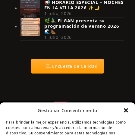
📢 HORARIO ESPECIAL – NOCHES
EN LA VILLA 2026 ✨🌙
Síguenos en Instagram
1 julio, 2026
🌿🚴‍♂️ El GAN presenta su
programación de verano 2026
🌊🥾
1 julio, 2026
Encuesta de Calidad
Gestionar Consentimiento
Para brindar la mejor experiencia, utilizamos tecnologías como
cookies para almacenar y/o acceder a la información del
dispositivo. Su consentimiento para estas tecnologías nos