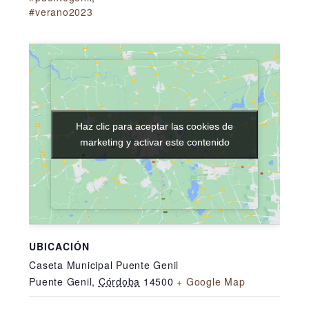
#verano2023
Haz clic para aceptar las cookies de
Haz clic para aceptar las cookies de
marketing y activar este contenido
marketing y activar este contenido
UBICACIÓN
Caseta Municipal Puente Genil
Puente Genil
,
Córdoba
14500
+ Google Map