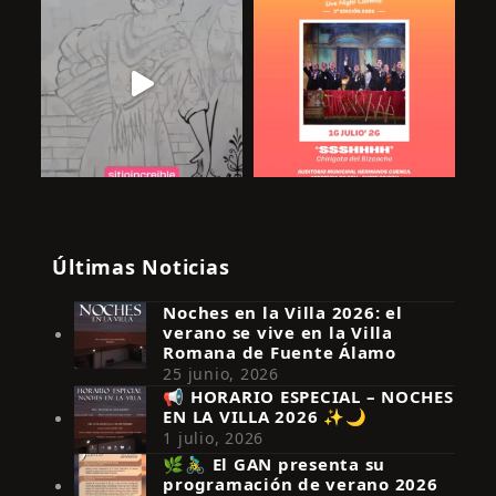
Últimas Noticias
Noches en la Villa 2026: el
verano se vive en la Villa
Romana de Fuente Álamo
25 junio, 2026
📢 HORARIO ESPECIAL – NOCHES
EN LA VILLA 2026 ✨🌙
Síguenos en Instagram
1 julio, 2026
🌿🚴‍♂️ El GAN presenta su
programación de verano 2026