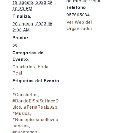
de Puente Genil
19 agosto, 2023 @
Teléfono
10:30 PM
957605034
Finaliza:
Ver Web del
20 agosto, 2023 @
Organizador
2:00 AM
Precio:
5€
Categorías de
Evento:
Conciertos
,
Feria
Real
Etiquetas del Evento
:
#Conciertos
,
#DondeElSolSeHaceD
ulce
,
#FeriaReal2023
,
#Música
,
#Nomepisesquellevoc
hanclas
,
#puentegenil
,