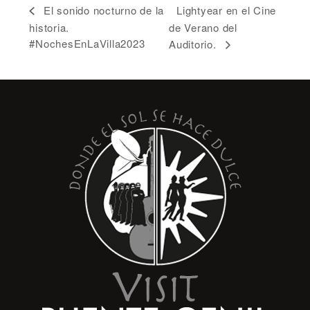
Lightyear en el Cine
El sonido nocturno de la
historia.
de Verano del
#NochesEnLaVilla2023
Auditorio.