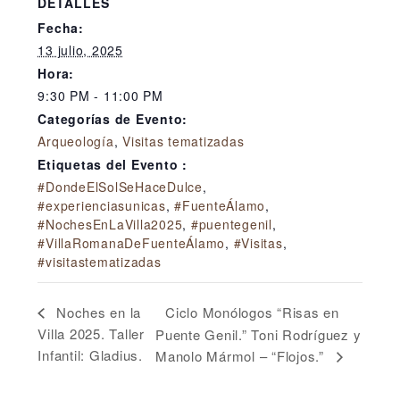
DETALLES
Fecha:
13 julio, 2025
Hora:
9:30 PM - 11:00 PM
Categorías de Evento:
Arqueología
,
Visitas tematizadas
Etiquetas del Evento :
#DondeElSolSeHaceDulce
,
#experienciasunicas
,
#FuenteÁlamo
,
#NochesEnLaVilla2025
,
#puentegenil
,
#VillaRomanaDeFuenteÁlamo
,
#Visitas
,
#visitastematizadas
Ciclo Monólogos “Risas en
Noches en la
Villa 2025. Taller
Puente Genil.” Toni Rodríguez y
Infantil: Gladius.
Manolo Mármol – “Flojos.”