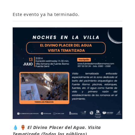
Este evento ya ha terminado.
💧
🏺
El Divino Placer del Agua. Visita
Tematizada (Todos los públicos).