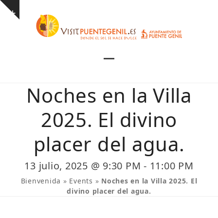
Skip
Show
to
notice
content
Open
Close
mobile
mobile
Noches en la Villa
menu
menu
2025. El divino
placer del agua.
13 julio, 2025 @ 9:30 PM
-
11:00 PM
Bienvenida
»
Events
»
Noches en la Villa 2025. El
divino placer del agua.