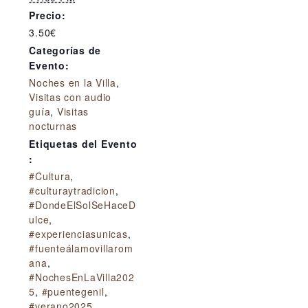
Precio:
3.50€
Categorías de
Evento:
Noches en la Villa
,
Visitas con audio
guía
,
Visitas
nocturnas
Etiquetas del Evento
:
#Cultura
,
#culturaytradicion
,
#DondeElSolSeHaceD
ulce
,
#experienciasunicas
,
#fuenteálamovillarom
ana
,
#NochesEnLaVilla202
5
,
#puentegenil
,
#verano2025
,