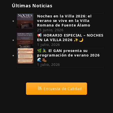
Últimas Noticias
Noches en la Villa 2026: el
verano se vive en la Villa
Romana de Fuente Álamo
25 junio, 2026
📢 HORARIO ESPECIAL – NOCHES
EN LA VILLA 2026 ✨🌙
Síguenos en Instagram
1 julio, 2026
🌿🚴‍♂️ El GAN presenta su
programación de verano 2026
🌊🥾
1 julio, 2026
Encuesta de Calidad