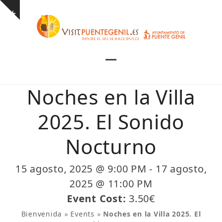
Skip
Show
to
notice
content
Open
Close
mobile
mobile
Noches en la Villa
menu
menu
2025. El Sonido
Nocturno
15 agosto, 2025 @ 9:00 PM
-
17 agosto,
2025 @ 11:00 PM
Event Cost:
3.50€
Bienvenida
»
Events
»
Noches en la Villa 2025. El