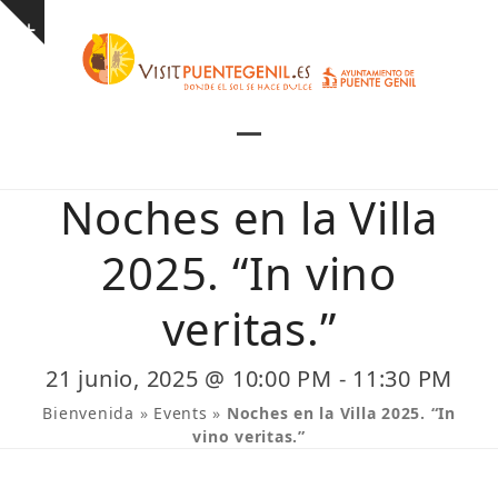
Skip
Show
to
notice
content
Open
Close
mobile
mobile
Noches en la Villa
menu
menu
2025. “In vino
veritas.”
21 junio, 2025 @ 10:00 PM
-
11:30 PM
Bienvenida
»
Events
»
Noches en la Villa 2025. “In
vino veritas.”