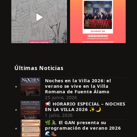
Últimas Noticias
Noches en la Villa 2026: el
verano se vive en la Villa
Romana de Fuente Álamo
25 junio, 2026
📢 HORARIO ESPECIAL – NOCHES
EN LA VILLA 2026 ✨🌙
Síguenos en Instagram
1 julio, 2026
🌿🚴‍♂️ El GAN presenta su
programación de verano 2026
🌊🥾