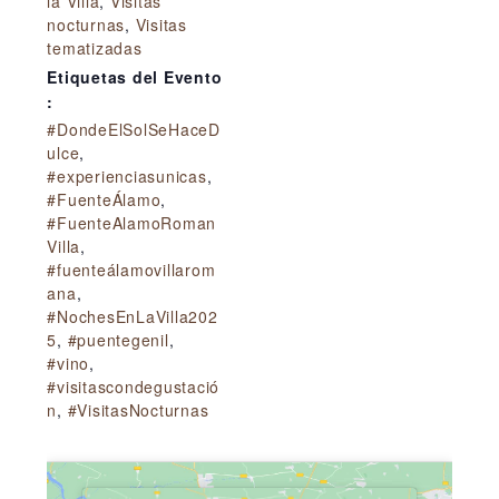
la Villa
,
Visitas
nocturnas
,
Visitas
tematizadas
Etiquetas del Evento
:
#DondeElSolSeHaceD
ulce
,
#experienciasunicas
,
#FuenteÁlamo
,
#FuenteAlamoRoman
Villa
,
#fuenteálamovillarom
ana
,
#NochesEnLaVilla202
5
,
#puentegenil
,
#vino
,
#visitascondegustació
n
,
#VisitasNocturnas