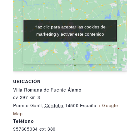
Haz clic para aceptar las cookies de
Haz clic para aceptar las cookies de
marketing y activar este contenido
marketing y activar este contenido
UBICACIÓN
Villa Romana de Fuente Álamo
cv-297 km 3
Puente Genil
,
Córdoba
14500
España
+ Google
Map
Teléfono
957605034 ext 380