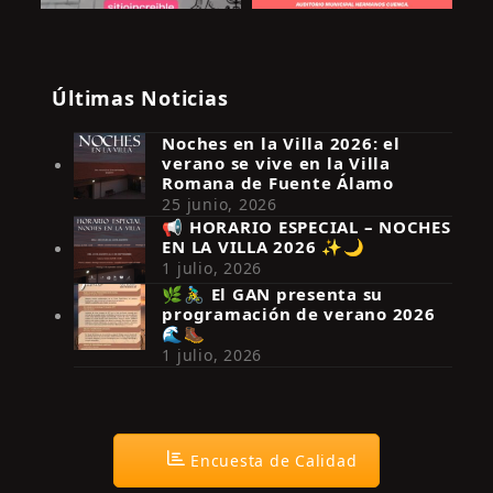
Últimas Noticias
Noches en la Villa 2026: el
verano se vive en la Villa
Romana de Fuente Álamo
25 junio, 2026
📢 HORARIO ESPECIAL – NOCHES
EN LA VILLA 2026 ✨🌙
Síguenos en Instagram
1 julio, 2026
🌿🚴‍♂️ El GAN presenta su
programación de verano 2026
🌊🥾
1 julio, 2026
Encuesta de Calidad