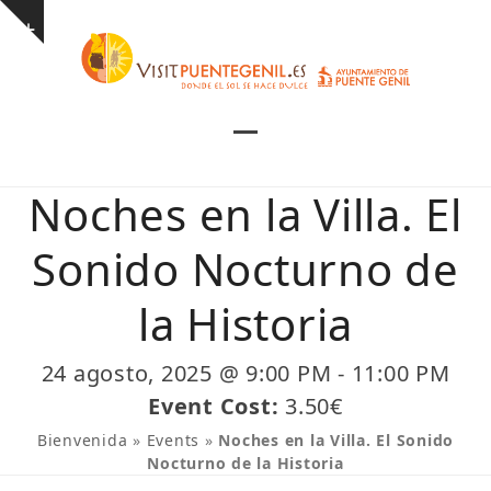
Skip
Show
to
notice
content
Open
Close
mobile
mobile
Noches en la Villa. El
menu
menu
Sonido Nocturno de
la Historia
24 agosto, 2025 @ 9:00 PM
-
11:00 PM
Event Cost:
3.50€
Bienvenida
»
Events
»
Noches en la Villa. El Sonido
Nocturno de la Historia