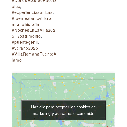
#DondeElSolSeHaceD
ulce
,
#experienciasunicas
,
#fuenteálamovillarom
ana
,
#historia
,
#NochesEnLaVilla202
5
,
#patrimonio
,
#puentegenil
,
#verano2025
,
#VillaRomanaFuenteÁ
lamo
Haz clic para aceptar las cookies de
Haz clic para aceptar las cookies de
marketing y activar este contenido
marketing y activar este contenido