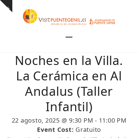
Skip
Show
to
notice
content
Open
Close
mobile
mobile
Noches en la Villa.
menu
menu
La Cerámica en Al
Andalus (Taller
Infantil)
22 agosto, 2025 @ 9:30 PM
-
11:00 PM
Event Cost:
Gratuito