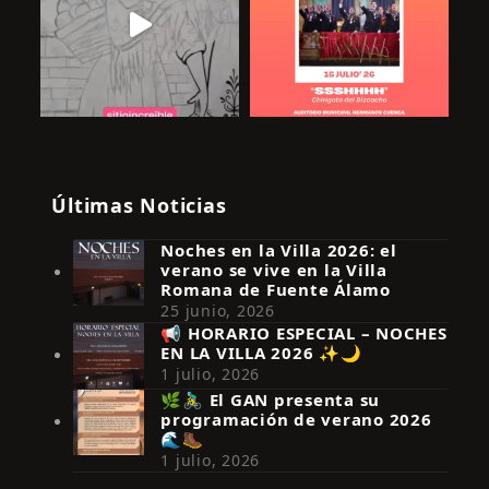
Últimas Noticias
Noches en la Villa 2026: el
verano se vive en la Villa
Romana de Fuente Álamo
25 junio, 2026
📢 HORARIO ESPECIAL – NOCHES
EN LA VILLA 2026 ✨🌙
Síguenos en Instagram
1 julio, 2026
🌿🚴‍♂️ El GAN presenta su
programación de verano 2026
🌊🥾
1 julio, 2026