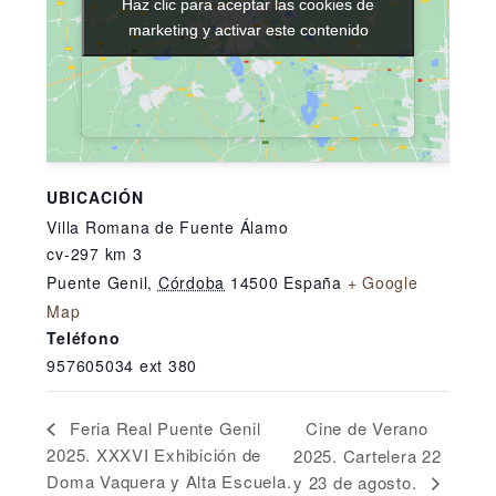
Haz clic para aceptar las cookies de
Haz clic para aceptar las cookies de
marketing y activar este contenido
marketing y activar este contenido
UBICACIÓN
Villa Romana de Fuente Álamo
cv-297 km 3
Puente Genil
,
Córdoba
14500
España
+ Google
Map
Teléfono
957605034 ext 380
Cine de Verano
Feria Real Puente Genil
2025. XXXVI Exhibición de
2025. Cartelera 22
Doma Vaquera y Alta Escuela.
y 23 de agosto.