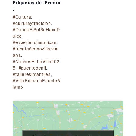
Etiquetas del Evento
:
#Cultura
,
#culturaytradicion
,
#DondeElSolSeHaceD
ulce
,
#experienciasunicas
,
#fuenteálamovillarom
ana
,
#NochesEnLaVilla202
5
,
#puentegenil
,
#talleresinfantiles
,
#VillaRomanaFuenteÁ
lamo